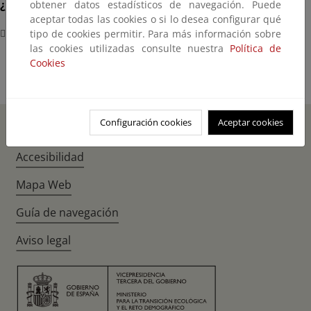
¿Dónde?
obtener datos estadísticos de navegación. Puede
aceptar todas las cookies o si lo desea configurar qué
Belém (Brasil)
tipo de cookies permitir. Para más información sobre
las cookies utilizadas consulte nuestra
Política de
Cookies
Configuración cookies
Aceptar cookies
Inicio
Instagr
Twitte
Fac
Accesibilidad
Mapa Web
Guía de navegación
Aviso legal