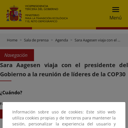
Menú
Home
Sala de prensa
Agenda
Sara Aagesen viaja con el presidente del Gobierno a la reunión de líderes de la COP30
Navegación
Sara Aagesen viaja con el presidente del
Gobierno a la reunión de líderes de la COP30
¿Cuándo?
Fecha Inicio
Hora
Información sobre uso de cookies: Este sitio web
06/11/2025
16:00
utiliza cookies propias y de terceros para mantener la
sesión, personalizar la experiencia del usuario y