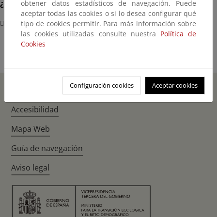
¿Dónde?
obtener datos estadísticos de navegación. Puede
aceptar todas las cookies o si lo desea configurar qué
Sede COP30 - Belém (Brasil)
tipo de cookies permitir. Para más información sobre
las cookies utilizadas consulte nuestra
Política de
Cookies
Configuración cookies
Aceptar cookies
Inicio
Instagr
Twitte
Fac
Accesibilidad
Mapa Web
Guía de navegación
Aviso legal