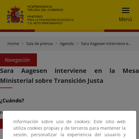
Menú
Home
Sala de prensa
Agenda
Sara Aagesen interviene en la Mesa Ministerial sobre Transición Justa
Navegación
Sara Aagesen interviene en la Mesa
Ministerial sobre Transición Justa
¿Cuándo?
Fecha Inicio
Hora
Información sobre uso de cookies: Este sitio web
20/11/2025
15:00
utiliza cookies propias y de terceros para mantener la
sesión, personalizar la experiencia del usuario y