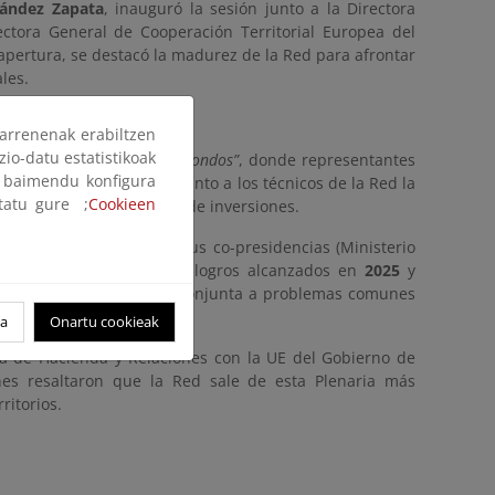
ández Zapata
, inauguró la sesión junto a la Directora
ectora General de Cooperación Territorial Europea del
 apertura, se destacó la madurez de la Red para afrontar
les.
arrenenak erabiltzen
zio-datu estatistikoak
energía, medio ambiente y fondos”
, donde representantes
ak baimendu konfigura
DG Energía) analizaron junto a los técnicos de la Red la
ltatu gure ;
Cookieen
las para asegurar el flujo de inversiones.
e los representantes de sus co-presidencias (Ministerio
), quienes detallaron los logros alcanzados en
2025
y
to prioriza la respuesta conjunta a problemas comunes
oa
Onartu cookieak
ra de Hacienda y Relaciones con la UE del Gobierno de
nes resaltaron que la Red sale de esta Plenaria más
ritorios.