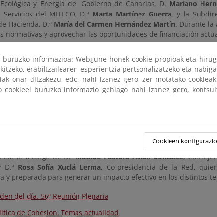
 Ecológica y Energía del Gobierno de Canarias, D.
Mariano Hern
 Servicios del MITECO, D.ª
Marta Martínez Guerra
, y la Subdir
 de Hacienda, D.ª
María del Carmen Hernández Martín
. Durante la
s normativas y aprovechar las oportunidades de financiación actua
tratégico y Futuro de la Red
ri buruzko informazioa: Webgune honek cookie propioak eta hirug
kitzeko, erabiltzailearen esperientzia pertsonalizatzeko eta nabiga
 ejes centrales fue el bloque
“Novedades, retos y oportunidades en 
tiak onar ditzakezu, edo, nahi izanez gero, zer motatako cookie
ión Europea (DG Medio Ambiente, DG Política Regional y Urbana, y 
ko cookieei buruzko informazio gehiago nahi izanez gero, kontsu
e alinear las estrategias territoriales con las prioridades de Bruse
dación institucional de la Red quedó patente en la intervención d
ansición Ecológica y Reto Demográfico y Ministerio de Hacienda
as líneas maestras del
Plan de Trabajo 2026
. Este último documen
ones y la agilización en la ejecución de los programas europeos.
Cookieen konfigurazi
a corrió a cargo de D.ª
Matilde Pastora Asián González
, Conseje
y D.ª
Rosa Sofía Xuclá Lerma
, Co-presidencia de la Red, quie
 y preparada para generar un impacto efectivo en los distintos ter
rden del día. 56ª Reunión Plenaria
olitica de Cohesion. Temas actualidad