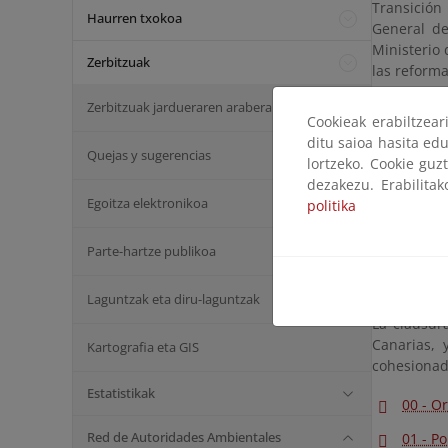
Transición
Haurren txokoa
General de
Ministerio
Zerbitzuak
las reforma
Zerbitzuak jardueraren arabera
Diálogo Es
Cookieak erabiltzea
ditu saioa hasita edu
Uno de los
Quejas y sugerencias
lortzeko. Cookie guz
de la Comis
dezakezu. Erabilita
necesidad d
Egoitza elektronikoa
politika
La consoli
para la Tr
Parte-hartze publikoa
trazaron l
de las regi
Laguntzak eta diru-laguntzak
La clausur
Canarias, 
Kartografia eta GIS
cohesionada
Estatistikak
00 - O
Red de Autoridades Ambientales
01 - P