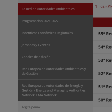
02 - P
La Red de Autoridades Ambientales
Programación 2021-2027
Incentivos Económicos Regionales
55ª Re
Jornadas y Eventos
54ª Re
Canales de difusión
53ª Re
Red Europea de Autoridades Ambientales y
52ª Re
de Gestión
Red Europea de Autoridades de Energía y
51ª Re
Gestión / Energy and Managing Authorities
Network, EMA Network.
50ª Re
Argitalpenak