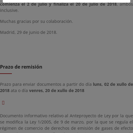
comienza el 2 de julio y finaliza el 20 de julio de 2018
, ambo
inclusive.
Muchas gracias por su colaboración.
Madrid, 29 de junio de 2018.
Prazo de remisión
Prazo para enviar documentos a partir do día
luns, 02 de xullo de
2018
ata o día
venres, 20 de xullo de 2018
Documento informativo relativo al Anteproyecto de Ley por la que
se modifica la Ley 1/2005, de 9 de marzo, por la que se regula el
régimen de comercio de derechos de emisión de gases de efecto