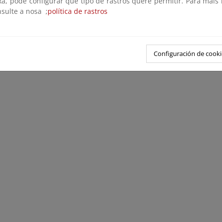
xa, pode configurar que tipo de rastros quere permitir. Para máis
nsulte a nosa ;
política de rastros
Configuración de cooki