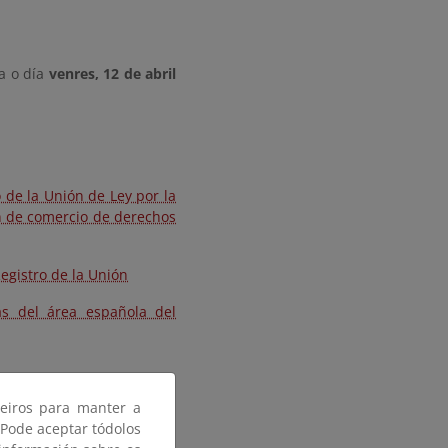
a o día
venres, 12 de abril
 de la Unión de Ley por la
en de comercio de derechos
egistro de la Unión
as del área española del
ceiros para manter a
 Pode aceptar tódolos