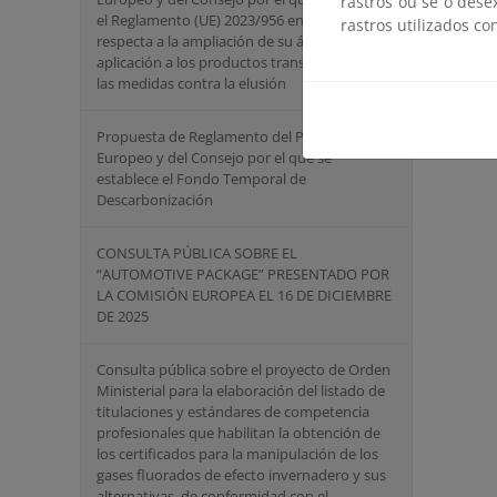
rastros ou se o dese
el Reglamento (UE) 2023/956 en lo que
rastros utilizados co
respecta a la ampliación de su ámbito de
aplicación a los productos transformados y a
las medidas contra la elusión
Propuesta de Reglamento del Parlamento
Europeo y del Consejo por el que se
establece el Fondo Temporal de
Descarbonización
CONSULTA PÚBLICA SOBRE EL
“AUTOMOTIVE PACKAGE” PRESENTADO POR
LA COMISIÓN EUROPEA EL 16 DE DICIEMBRE
DE 2025
Consulta pública sobre el proyecto de Orden
Ministerial para la elaboración del listado de
titulaciones y estándares de competencia
profesionales que habilitan la obtención de
los certificados para la manipulación de los
gases fluorados de efecto invernadero y sus
alternativas, de conformidad con el