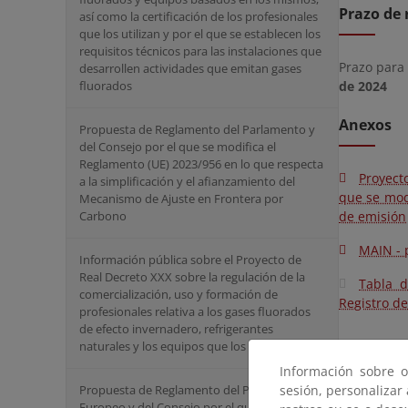
Prazo de 
así como la certificación de los profesionales
que los utilizan y por el que se establecen los
requisitos técnicos para las instalaciones que
Prazo para
desarrollen actividades que emitan gases
fluorados
de 2024
Anexos
Propuesta de Reglamento del Parlamento y
del Consejo por el que se modifica el
Reglamento (UE) 2023/956 en lo que respecta
Proyect
a la simplificación y el afianzamiento del
que se mod
Mecanismo de Ajuste en Frontera por
Carbono
de emisión
MAIN - 
Información pública sobre el Proyecto de
Real Decreto XXX sobre la regulación de la
Tabla d
comercialización, uso y formación de
Registro de
profesionales relativa a los gases fluorados
de efecto invernadero, refrigerantes
naturales y los equipos que los contienen.
Información sobre o
sesión, personalizar
Propuesta de Reglamento del Parlamento
Europeo y del Consejo por el que se modifica