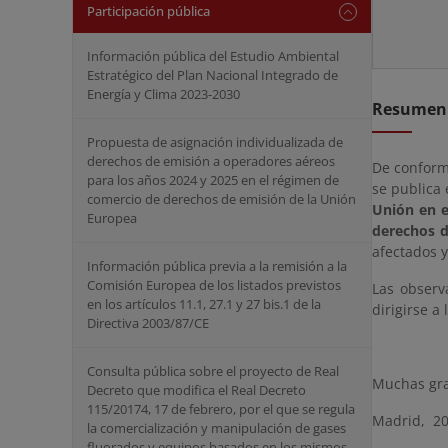
Participación pública
Información pública del Estudio Ambiental
Estratégico del Plan Nacional Integrado de
Energía y Clima 2023-2030
Resumen
Propuesta de asignación individualizada de
derechos de emisión a operadores aéreos
De conformi
para los años 2024 y 2025 en el régimen de
se publica 
comercio de derechos de emisión de la Unión
Unión en e
Europea
derechos d
afectados 
Información pública previa a la remisión a la
Comisión Europea de los listados previstos
Las observ
en los artículos 11.1, 27.1 y 27 bis.1 de la
dirigirse a
Directiva 2003/87/CE
Consulta pública sobre el proyecto de Real
Muchas gra
Decreto que modifica el Real Decreto
115/20174, 17 de febrero, por el que se regula
Madrid, 20
la comercialización y manipulación de gases
fluorados y equipos basados en los mismos,