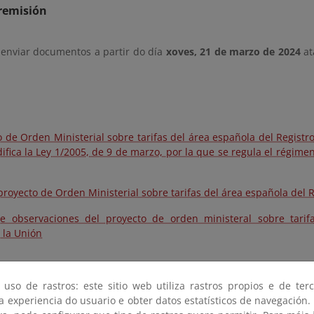
remisión
 enviar documentos a partir do día
xoves, 21 de marzo de 2024
at
o de Orden Ministerial sobre tarifas del área española del Registro
ifica la Ley 1/2005, de 9 de marzo, por la que se regula el régim
proyecto de Orden Ministerial sobre tarifas del área española del R
e observaciones del proyecto de orden ministeral sobre tarif
 la Unión
 uso de rastros: este sitio web utiliza rastros propios e de ter
 a experiencia do usuario e obter datos estatísticos de navegación.