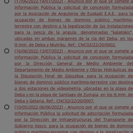
[17/06/2022-14/07/2022] - Anuncio por el que se somete a
Información Pública la solicitud de concesión formulada
por la Asociación de Anguleros de Euskadi E.A.E., para la
ocupación de bienes de dominio público marítimo-
terrestre con destino a la legalización de las instalaciones
para la pesca de la angula, denominadas "kalatokis",
ubicadas en ambas márgenes de la ría del Deba, en los
tt.mm. de Deba y Mutriku. Ref.: CNC02/22/20/0002.
[16/06/2022-13/07/2022] - Anuncio por el que se somete a
Información Pública la solicitud de concesión formulada
por la Dirección General de Medio Ambiente del
Departamento de Medio Ambiente y Obras Hidráulicas de
la Diputación Foral de Gipuzkoa, para la ocupación de
bienes de dominio público marítimo-terrestre con destino
a dos estaciones de videometría, ubicadas en la playa de
Deba y en la playa de Santiago de Zumaia, en los tt.mm. de
Deba y Getaria. Ref.: CNC02/22/20/0007.
[10/05/2022-06/06/2022] - Anuncio por el que se somete a
Información Pública la solicitud de adscripción formulada
por la Dirección de Infraestructuras del Transporte de
Gobierno Vasco, para la ocupación de bienes de dominio
público marítimo-terrestre con destino a la legalización y