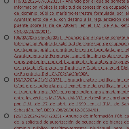
[10/02/2025-07/03/2025] - Anuncio por el que se somete a
Información Pública la solicitud de concesión de ocupación
de dominio público marítimo-terrestre formulada por el
Ayuntamiento de Aia, con destino a la regularización del
puente sobre la ría de Altxerri, en el T.M. de Aia. Ref.:
CNC02/23/20/0011.
[06/02/2025-05/03/2025] - Anuncio por el que se somete a
Información Pública la solicitud de concesión de ocupación
de dominio público marítimo-terrestre formulada por el
Ayuntamiento de Errenteria, con el fin de regularizar las
obras existentes para el tratamiento de ambas márgenes
de la ría del Oiartzun, en Fanderia y Gabierrota, en el T.M.
de Errenteria. Ref.: CNC02/24/20/0006.
[30/12/2024-21/01/2025] - Anuncio sobre notificación de
trámite de audiencia en el expediente de rectificación, en
el tramo de unos 920 m, comprendido aproximadamente
entre los vértices M-258-A a M-332, del deslinde aprobado
por O.M. de 27 de abril de 1999, en el T.M. de San
Sebastián. Ref. DES01/98/20/0012-DES04/01.
[26/12/2024-24/01/2025] - Anuncio de Información Pública
de la solicitud de autorización de ocupación de bienes de
dominio público marítimo-terrestre plurianual para la