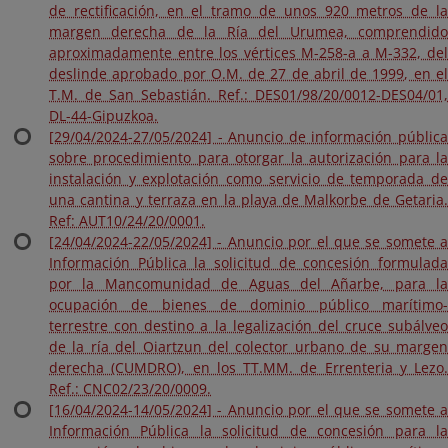
de rectificación, en el tramo de unos 920 metros de la
margen derecha de la Ría del Urumea, comprendido
aproximadamente entre los vértices M-258-a a M-332, del
deslinde aprobado por O.M. de 27 de abril de 1999, en el
T.M. de San Sebastián. Ref.: DES01/98/20/0012-DES04/01,
DL-44-Gipuzkoa.
[29/04/2024-27/05/2024] - Anuncio de información pública
sobre procedimiento para otorgar la autorización para la
instalación y explotación como servicio de temporada de
una cantina y terraza en la playa de Malkorbe de Getaria.
Ref: AUT10/24/20/0001.
[24/04/2024-22/05/2024] - Anuncio por el que se somete a
Información Pública la solicitud de concesión formulada
por la Mancomunidad de Aguas del Añarbe, para la
ocupación de bienes de dominio público marítimo-
terrestre con destino a la legalización del cruce subálveo
de la ría del Oiartzun del colector urbano de su margen
derecha (CUMDRO), en los TT.MM. de Errenteria y Lezo.
Ref.: CNC02/23/20/0009.
[16/04/2024-14/05/2024] - Anuncio por el que se somete a
Información Pública la solicitud de concesión para la