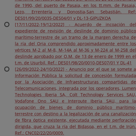
de 1990, del puerto de Pasaia, en los tt.mm. de Pasaia,
Lezo, Errentería y Donostia-San Sebastián. Ref:
DES01/99/20/0035-DES04/01 y DL-13-GIPUZKOA
[17/11/2022-19/12/2022] - Acuerdo de incoación del
expediente de revisión de deslinde de dominio público
marítimo-terrestre de un tramo de la margen derecha de
la ría del Oria comprendido aproximadamente entre los
vértices M-2 al M-8, M-14A al M-36 y M-224 al M-258 del
deslinde aprobado por O.M. de 13 de enero de 1999 en el
t.m. de Usurbil. Ref.: DES01/98/20/0010-DES07/01 Y DL-41
[26/09/2022-24/10/2022] - Anuncio por el que se somete a
Información Pública la solicitud de concesión formulada
por la Asociación de Infraestructuras compartidas de
Telecomunicaciones, integrada por los operadores, Lumen
Technologies Iberia SA, Colt Technology Services SAU,
Vodafone Ono SAU e Interoute Iberia SAU, para la
ocupación de bienes de dominio público marítimo-
terrestre con destino a la legalización de una canalización
de fibra óptica existente, ejecutada mediante perforación
dirigida, que cruza la ría del Bidasoa, en el t.m. de Irún.
Ref.: CNC02/22/20/0009.