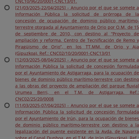
CNC10/96/20/0001-CNC13/01.
[21/03/2025-22/04/2025] - Anuncio por el que se somete a
Información Pública la solicitud de prórroga de la
concesión de ocupación de dominio público marítimo-
terrestre otorgada al Ayuntamiento de Orio por O.M. de 15
de septiembre de 2010, con destino al “Proyecto de
ampliación y reforma. Centro de Tecnificación de Remo y
Piragüismo de Orio”, en los TT.MM. de Orio y Aia
(Gipuzkoa). Ref.: CNC02/10/20/0001-CNC13/01
[12/03/2025-08/04/2025] - Anuncio por el que se somete a
Información Pública la solicitud de concesión formulada
por el Ayuntamiento de Astigarraga, para la ocupación de
bienes de dominio público marítimo-terrestre con destino
a las obras del proyecto de ampliación del parque fluvial
Urumea Berri, en el T.M. de Astigarraga. Ref.:
CNC02/25/20/0008
[11/03/2025-07/04/2025] - Anuncio por el que se somete a
Información Pública la solicitud de concesión formulada
por el Ayuntamiento de Irún, para la ocupación de bienes
de dominio público marítimo-terrestre con destino a la
legalización del puente existente en la Avda. de Navarra
sobre el Canal Dunboa, en el T.M. de Irún (Gipuzkoa). Ref.: