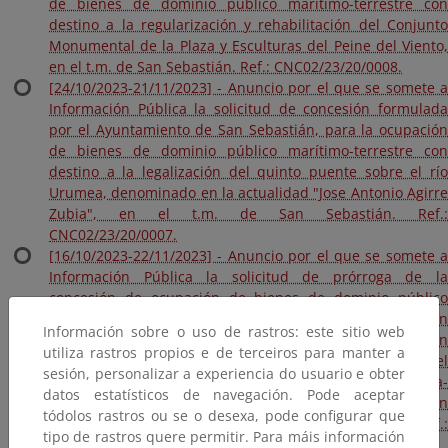
de bienes de dominio público marítimo-terrestre con
destino a la regularización y rehabilitación del Conjunto
Monumental de la Plaza y Esculturas del Peine del Viento,
en el t.m. de San Sebastián. Ref.: CNC02/23/20/0008.
[24/10/2023-21/11/2023] - Anuncio por el que se somete a
Información Pública la solicitud de concesión formulada
por el Ayuntamiento de San Sebastián, para la ocupación
de bienes de dominio público marítimo-terrestre con
destino a la legalización del quinto puente sobre el río
Urumea, denominado en la actualidad "Jose Antonio Agirre
Zubia", en el t.m. de San Sebastián. Ref.:
CNC02/23/20/0007.
[16/10/2023-22/11/2023] - Anuncio por el que se somete a
Información Pública la solicitud de prórroga de la
concesión de ocupación de bienes de dominio público
marítimo-terrestre, otorgada al Ayuntamiento de San
Información sobre o uso de rastros: este sitio web
Sebastián mediante O.M. de 16 de octubre de 2008, con
utiliza rastros propios e de terceiros para manter a
destino a la realización de las obras comprendidas en el
sesión, personalizar a experiencia do usuario e obter
“Proyecto Modificado de pasarela entre el parque Cristina-
datos estatísticos de navegación. Pode aceptar
Enea y Riberas de Loiola sobre el río Urumea en San
tódolos rastros ou se o desexa, pode configurar que
Sebastián”, en el t.m. de San Sebastián. Ref.:
tipo de rastros quere permitir. Para máis información
CNC02/07/20/0002-CNC13/01