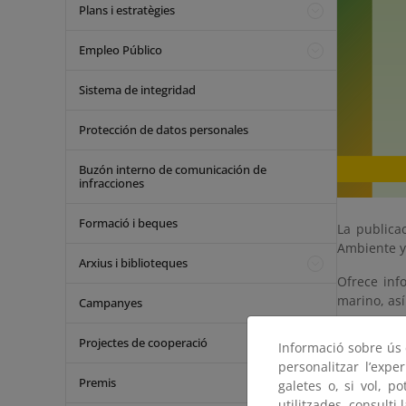
Plans i estratègies
Empleo Público
Sistema de integridad
Protección de datos personales
Buzón interno de comunicación de
infracciones
Formació i beques
La publica
Ambiente y 
Arxius i biblioteques
Ofrece inf
marino, así
Campanyes
En un anex
Projectes de cooperació
Informació sobre ús d
personalitzar l’expe
Contenido:
Premis
galetes o, si vol, p
Portad
utilitzades, consulti 