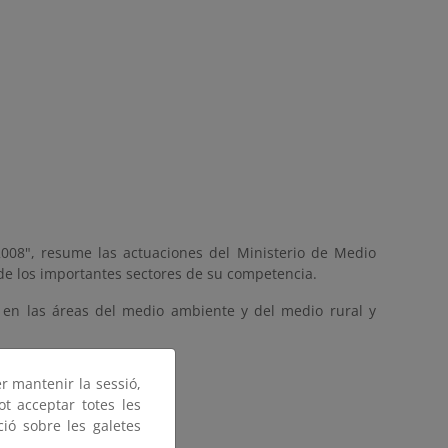
008", resume las actuaciones del Ministerio de Medio
de los importantes sectores de su competencia.
s en las áreas del medio ambiente y del medio rural y
da en el Informe 2008.
er mantenir la sessió,
ot acceptar totes les
ció sobre les galetes