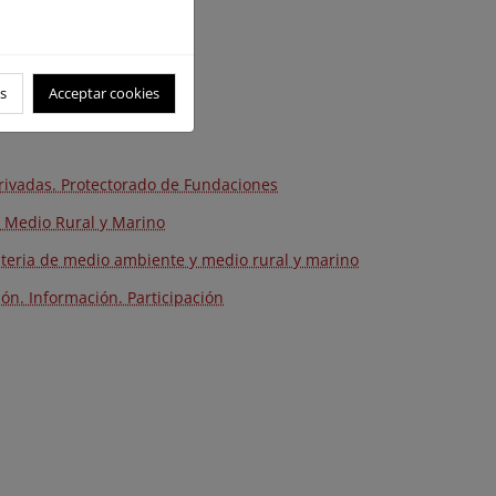
s
Acceptar cookies
privadas. Protectorado de Fundaciones
y Medio Rural y Marino
materia de medio ambiente y medio rural y marino
ión. Información. Participación