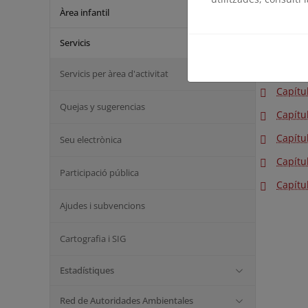
Àrea infantil
Capítu
Servicis
Capítu
Capítul
Servicis per àrea d'activitat
Capítul
Quejas y sugerencias
Capítu
Capítu
Seu electrònica
Capítu
Participació pública
Capítu
Ajudes i subvencions
Cartografia i SIG
Estadístiques
Red de Autoridades Ambientales