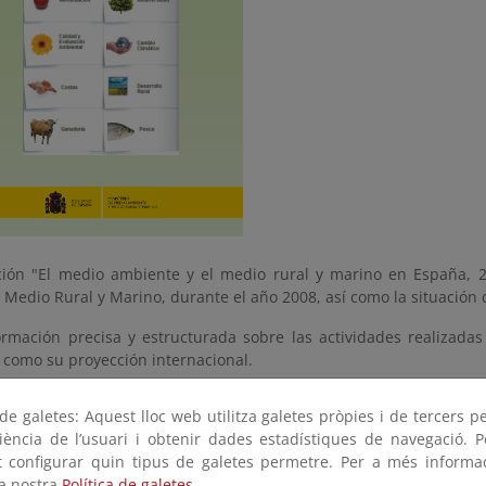
ción "El medio ambiente y el medio rural y marino en España, 2
Medio Rural y Marino, durante el año 2008, así como la situación 
ormación precisa y estructurada sobre las actividades realizada
 como su proyección internacional.
o, editado solamente en CD-Rom, se amplía la información conteni
e galetes: Aquest lloc web utilitza galetes pròpies i de tercers p
riència de l’usuari i obtenir dades estadístiques de navegació. P
ot configurar quin tipus de galetes permetre. Per a més informa
a
la nostra
Política de galetes.