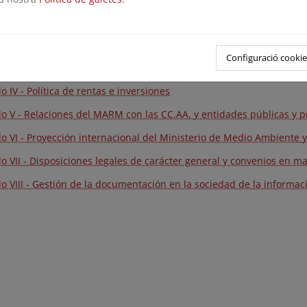
lo I - Panorama del medio ambiente y el medio rural y marino
lo II - Actividades sectoriales del MARM durante 2008
Configuració cookie
o III - Desarrollo de la política comunitaria
o IV - Política de rentas e inversiones
lo V - Relaciones del MARM con las CC.AA. y entidades públicas y 
lo VI - Proyección internacional del Ministerio de Medio Ambiente 
lo VII - Disposiciones legales de carácter general y convenios en 
lo VIII - Gestión de la documentación en la sociedad de la informac