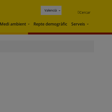
Valencià
Cercar
Medi ambient
Repte demogràfic
Serveis
Medi ambient
Serveis