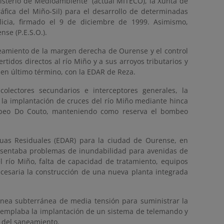
nisterio de Medioambiente (actual MITECO), la Xunta de
áfica del Miño-Sil) para el desarrollo de determinadas
icia, firmado el 9 de diciembre de 1999. Asimismo,
se (P.E.S.O.).
neamiento de la margen derecha de Ourense y el control
tidos directos al río Miño y a sus arroyos tributarios y
en último término, con la EDAR de Reza.
colectores secundarios e interceptores generales, la
 la implantación de cruces del río Miño mediante hinca
ombeo Do Couto, manteniendo como reserva el bombeo
uas Residuales (EDAR) para la ciudad de Ourense, en
resentaba problemas de inundabilidad para avenidas de
l río Miño, falta de capacidad de tratamiento, equipos
ecesaria la construcción de una nueva planta integrada
ínea subterránea de media tensión para suministrar la
ntemplaba la implantación de un sistema de telemando y
s del saneamiento.