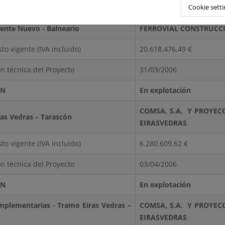
Cookie setti
ÓN
En explotación
ente Nuevo - Balneario
FERROVIAL CONSTRUCCI
to vigente (IVA incluido)
20.618.476,49 €
n técnica del Proyecto
31/03/2006
ÓN
En explotación
COMSA, S.A. Y PROYECO
as Vedras – Tarascón
EIRASVEDRAS
to vigente (IVA incluido)
6.280.609,62 €
n técnica del Proyecto
03/04/2006
ÓN
En explotación
mplementarias - Tramo Eiras Vedras –
COMSA, S.A. Y PROYECO
EIRASVEDRAS