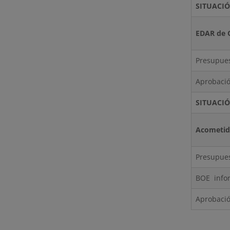
SITUACI
EDAR de 
Presupues
Aprobació
SITUACI
Acometida
Presupues
BOE infor
Aprobació