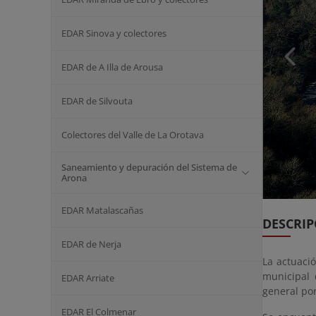
EDAR Sinova y colectores
EDAR de A Illa de Arousa
EDAR de Silvouta
Colectores del Valle de La Orotava
Saneamiento y depuración del Sistema de
Arona
EDAR Matalascañas
DESCRIP
EDAR de Nerja
La actuaci
municipal 
EDAR Arriate
general por
EDAR El Colmenar