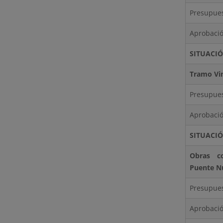
Presupues
Aprobació
SITUACI
Tramo Vi
Presupues
Aprobació
SITUACI
Obras c
Puente N
Presupues
Aprobació