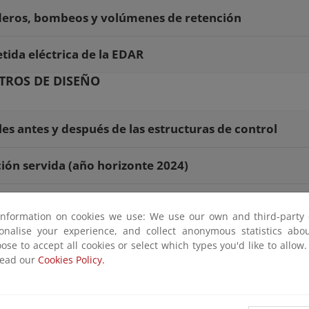
deros, bombeos y volúmenes de retención
ida eléctrica de la EDAR
TROS DE DISEÑO
es antes y después de las estructuras de control
Población servida (año horizonte 2024)
sionamiento EDAR
information on cookies we use: We use our own and third-party 
sonalise your experience, and collect anonymous statistics ab
erísticas acometida
ose to accept all cookies or select which types you'd like to allow
read our
Cookies Policy.
DMINISTRATIVA