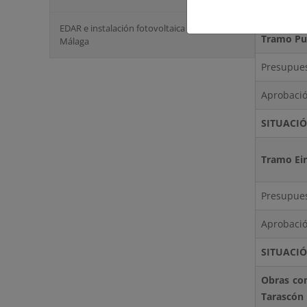
SITUACI
EDAR e instalación fotovoltaica de Vélez-
Tramo Pu
Málaga
Presupues
Aprobació
SITUACI
Tramo Eir
Presupues
Aprobació
SITUACI
Obras co
Tarascón