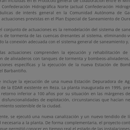
ran incluidas en el Protocolo general de colaboración entre el Mi
la Confederación Hidrográfica Norte (actual Confederación Hidrogr
ráulicas de interés general en la Comunidad Autónoma de Gal
 actuaciones previstas en el Plan Especial de Saneamiento de Ouren
del conjunto de actuaciones es la remodelación del sistema de sa
s de tormenta de las cuencas drenantes al sistema, eliminando ver
do la conexión adecuada con el sistema general de saneamiento y, 
 las actuaciones comprenden la ejecución y rehabilitación de 
ón de aliviaderos con tanques de tormenta y bombeos-aliviaderos,
ciones específicas y la ejecución de la nueva Estación de B
el Barbantiño.
 incluye la ejecución de una nueva Estación Depuradora de Ag
n de la EDAR existente en Reza. La planta inaugurada en 1995, p
 retorno inferior a 100 años por su situación en las márgenes de
y disfuncionalidades de explotación, circunstancias que hacían n
miento sostenible de la ciudad.
ente, se ejecutó una nueva canalización y un nuevo tendido de l
ad necesaria a la planta. De forma complementaria, el proyecto co
 que permitió conocer en tiempo real el estado de las instalacione