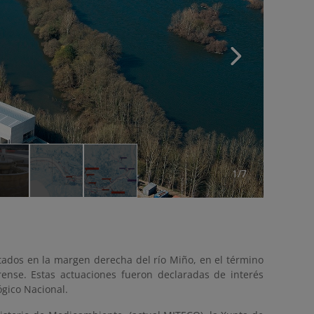
1/7
tados en la margen derecha del río Miño, en el término
nse. Estas actuaciones fueron declaradas de interés
ógico Nacional.