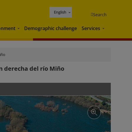
English
Search
onment
Demographic challenge
Services
Environment
Services
iño
n derecha del río Miño