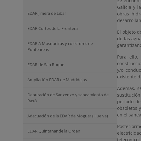
Se encuent
Galicia y 
EDAR Jimera de Líbar
obras hid
desarrollan
EDAR Cortes de la Frontera
El objeto 
de las agua
EDAR A Mosqueiras y colectores de
garantizan
Ponteareas
Para ello,
construcci
EDAR de San Roque
y/o conduc
existente d
Ampliación EDAR de Madridejos
Además, se
Depuración de Sanxenxo y saneamiento de
sustitució
Raxó
período de
obsoletos 
en el sanea
Adecuación de la EDAR de Moguer (Huelva)
Posteriorm
EDAR Quintanar de la Orden
electricid
telecontrol