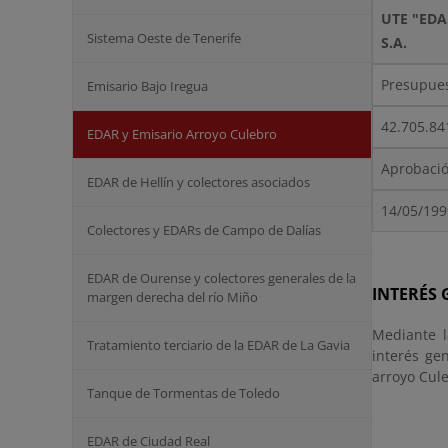
UTE "EDA
Sistema Oeste de Tenerife
S.A.
Presupues
Emisario Bajo Iregua
42.705.84
EDAR y Emisario Arroyo Culebro
Aprobació
EDAR de Hellín y colectores asociados
14/05/199
Colectores y EDARs de Campo de Dalías
EDAR de Ourense y colectores generales de la
INTERÉS
margen derecha del río Miño
Mediante l
Tratamiento terciario de la EDAR de La Gavia
interés ge
arroyo Cule
Tanque de Tormentas de Toledo
EDAR de Ciudad Real