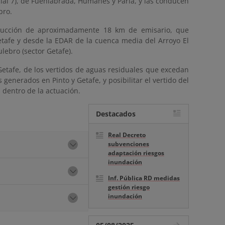
rcial 7), de Fuenlabrada, Humanes y Parla, y las conducen
bro.
strucción de aproximadamente 18 km de emisario, que
etafe y desde la EDAR de la cuenca media del Arroyo El
lebro (sector Getafe).
-Getafe, de los vertidos de aguas residuales que excedan
enerados en Pinto y Getafe, y posibilitar el vertido del
 dentro de la actuación.
Destacados
Real Decreto
subvenciones
adaptación riesgos
inundación
Inf. Pública RD medidas
gestión riesgo
inundación