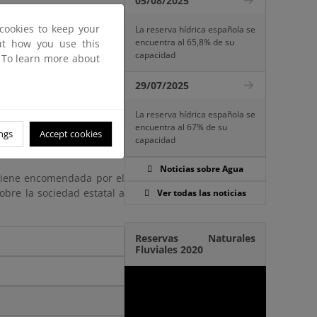
05/08/2025
cookies to keep your
La reserva hídrica española se
encuentra al 65,8% de su
out how you use this
capacidad
. To learn more about
29/07/2025
La reserva hídrica española se
encuentra al 67% de su
ngs
Accept cookies
capacidad
Noticias sobre Agua
 tiene encomendada por el
obre la sociedad estatal a
Ver todas las noticias
Reservas Naturales
Fluviales 2020