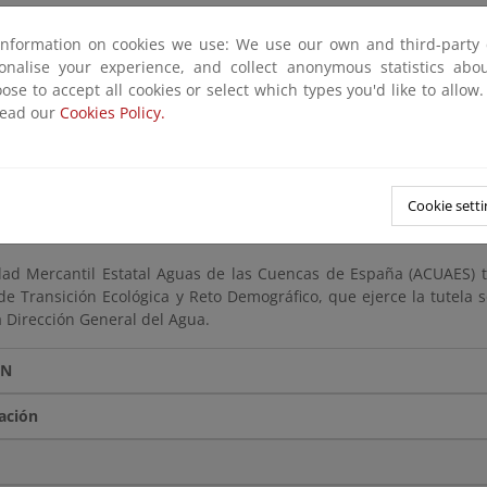
information on cookies we use: We use our own and third-party 
es de diseño
sonalise your experience, and collect anonymous statistics ab
ose to accept all cookies or select which types you'd like to allow
read our
Cookies Policy.
etros de diseño
d del efluente y de los fangos
Cookie setti
DMINISTRATIVA*
dad Mercantil Estatal Aguas de las Cuencas de España (ACUAES)
de Transición Ecológica y Reto Demográfico, que ejerce la tutela s
a Dirección General del Agua.
ÓN
ación