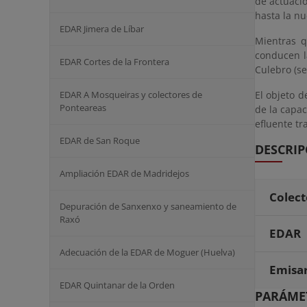
de actuació
hasta la nu
EDAR Jimera de Líbar
Mientras q
conducen l
EDAR Cortes de la Frontera
Culebro (se
EDAR A Mosqueiras y colectores de
El objeto d
Ponteareas
de la capac
efluente tr
EDAR de San Roque
DESCRIP
Ampliación EDAR de Madridejos
Colect
Depuración de Sanxenxo y saneamiento de
Raxó
EDAR
Adecuación de la EDAR de Moguer (Huelva)
Emisa
EDAR Quintanar de la Orden
PARÁMET