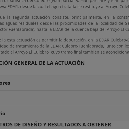
n urbanística del Culebro (Plan parcial 5, Plan parcial 6 y Plan pa
eva EDAR, desde la cual el agua tratada se restituye al Arroyo Cule
ue la segunda actuación consiste, principalmente, en la con
as aguas residuales desde las proximidades de la localidad de G
ctor Fuenlabrada), hasta la EDAR de la cuenca baja del Arroyo El Cu
e la esta actuación es permitir la depuración, en la EDAR Culebro
idad de tratamiento de la EDAR Culebro-Fuenlabrada, junto con los g
atado al Arroyo El Culebro, cuyo tramo final también se acondiciona
CIÓN GENERAL DE LA ACTUACIÓN
ores
rio
ROS DE DISEÑO Y RESULTADOS A OBTENER