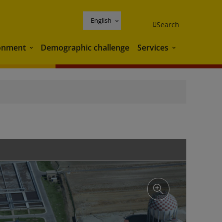
English
Search
onment
Demographic challenge
Services
Environment
Services