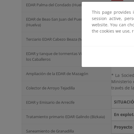
EDAR Palma del Condado (Huelva)
This page provides 
Caudal
session active, per
EDAR de Beas-San Juan del Puerto -Trigueros
website. You can cho
(Huelva)
the cookies we use, 
Parám
Terciario EDAR Cabezo Beaza (Murcia)
Calida
EDAR y tanque de tormentas Villafranca de
FICHA A
los Caballeros
Ampliación de la EDAR de Mazagón
* La Socie
Ministerio 
través de l
Colector de Arroyo Tejadilla
SITUACI
EDAR y Emisario de Arrecife
En explot
Tratamiento primario EDAR Galindo (Bizkaia)
Proyecto
Saneamiento de Granadilla