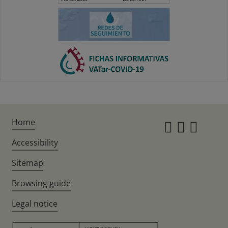
Home
Instagr
Twitte
Fac
Accessibility
Sitemap
Browsing guide
Legal notice