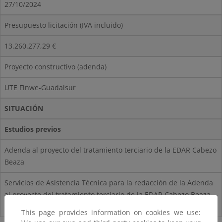
27/10/2024
Presupuesto licitación (IVA incluido)
13.260.277,29 €
Proyecto constructivo (adenda)
UTE Finwe-Guadalsur
SITUACIÓN
Estudios previos
Adenda al proyecto del tratamiento terciario de la EDAR Cabezo
Beaza
Servicios de Asistencia Técnica para la redacción de la Adenda
al proyecto del tratamiento terciario de la EDAR Cabezo Beaza.
T.M. de Cartagena (Murcia)
This page provides information on cookies we use: