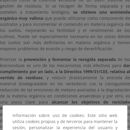
gestión de residuos. Si se recogen de forma separada y se
someten a tratamiento biológico,
se obtiene una enmiend
orgánica muy valiosa
que puede utilizarse como componente de
sustratos y para incrementar el contenido en materia orgánica de
los suelos, mejorando su fertilidad y el rendimiento de los
cultivos. Puede ser especialmente necesaria en las zonas dónde
los suelos son más deficitarios en materia orgánica y tienen
mayores problemas de erosión y riesgo de desertificación.
Priorizar la
prevención y fomentar la recogida separada
de lo
biorresiduos es uno de los mecanismos más efectivos para
dar
cumplimiento por un lado, a la Directiva 1999/31/CEE, relativa al
vertido de residuos
, y reducir drásticamente la entrada de
material biodegradable en los vertederos con la consiguiente
reducción de las emisiones de metano asociadas a la degradación
de la materia orgánica en condiciones anaerobias y por otro, es
una pieza clave para
alcanzar los objetivos de reciclado
marcados por la normativa
, no sólo porque se incrementa e
porcentaje de reciclado al incluir un nuevo material, sino también
Información sobre uso de cookies: Este sitio web
porque al establecer la recogida de esta fracción se observa que,
utiliza cookies propias y de terceros para mantener la
con carácter general, hay una tendencia al incremento de los
sesión, personalizar la experiencia del usuario y