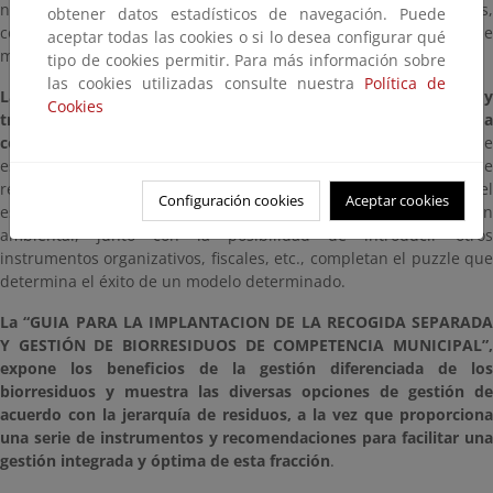
niveles de aportación y calidad del resto de recogidas separadas,
obtener datos estadísticos de navegación. Puede
consiguiendo así mejores resultados globales de recuperación de
aceptar todas las cookies o si lo desea configurar qué
materiales.
tipo de cookies permitir. Para más información sobre
las cookies utilizadas consulte nuestra
Política de
La implantación de la recogida separada de biorresiduos y
Cookies
tratamiento posterior debe adaptarse a las necesidades de cada
contexto
. La tipología urbanística, la cantidad y composición de
esta fracción y su incorporación en el diseño del servicio de
recogida, suelen ser los factores con mayor influencia en el
Configuración cookies
Aceptar cookies
esquema de gestión y sus resultados. El esfuerzo en educación
ambiental, junto con la posibilidad de introducir otros
instrumentos organizativos, fiscales, etc., completan el puzzle que
determina el éxito de un modelo determinado.
La “GUIA PARA LA IMPLANTACION DE LA RECOGIDA SEPARADA
Y GESTIÓN DE BIORRESIDUOS DE COMPETENCIA MUNICIPAL”,
expone los beneficios de la gestión diferenciada de los
biorresiduos y muestra las diversas opciones de gestión de
acuerdo con la jerarquía de residuos, a la vez que proporciona
una serie de instrumentos y recomendaciones para facilitar una
gestión integrada y óptima de esta fracción
.