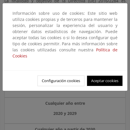
La finalidad y objetivo de la Directiva (UE) 2016/2284 es
continuar en la línea de la anterior Directiva en cuanto a
limitación de las emisiones de los contaminantes
Información sobre uso de cookies: Este sitio web
mencionados para avanzar en el logro de unos niveles de
utiliza cookies propias y de terceros para mantener la
calidad del aire que no supongan efectos negativos
sesión, personalizar la experiencia del usuario y
significativos en la salud humana y el medio ambiente. Los
obtener datos estadísticos de navegación. Puede
compromisos nacionales de reducción de las emisiones son
aceptar todas las cookies o si lo desea configurar qué
los que aparecen en el siguiente cuadro:
tipo de cookies permitir. Para más información sobre
las cookies utilizadas consulte nuestra
Política de
Compromisos de reducción de las emisiones en
Cookies
comparación con las emisiones del año 2005
Contaminante
Configuración cookies
Aceptar cookies
Cualquier año entre
2020 y 2029
Cualquier año a partir de 2030