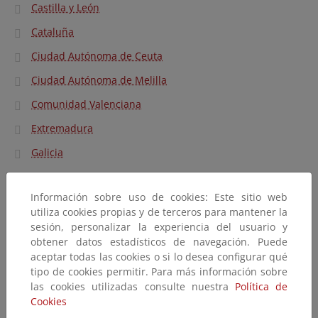
Castilla y León
Cataluña
Ciudad Autónoma de Ceuta
Ciudad Autónoma de Melilla
Comunidad Valenciana
Extremadura
Galicia
Islas Baleares
Información sobre uso de cookies: Este sitio web
La Rioja
utiliza cookies propias y de terceros para mantener la
Madrid
sesión, personalizar la experiencia del usuario y
obtener datos estadísticos de navegación. Puede
Navarra
aceptar todas las cookies o si lo desea configurar qué
tipo de cookies permitir. Para más información sobre
País Vasco
las cookies utilizadas consulte nuestra
Política de
Principado de Asturias
Cookies