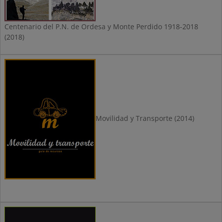
Centenario del P.N. de Ordesa y Monte Perdido 1918-2018
(2018)
Movilidad y Transporte (2014)