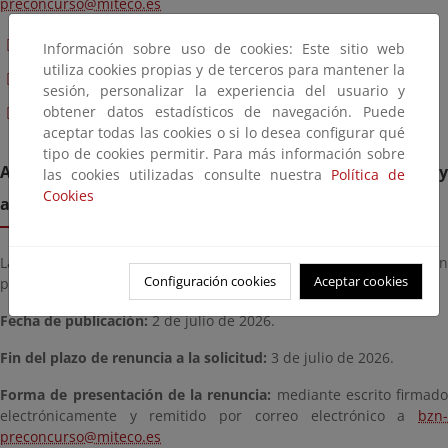
preconcurso@miteco.es
Resolución.
Información sobre uso de cookies: Este sitio web
utiliza cookies propias y de terceros para mantener la
Listado provisional de admitidos.
sesión, personalizar la experiencia del usuario y
Listado provisional de excluidos.
obtener datos estadísticos de navegación. Puede
aceptar todas las cookies o si lo desea configurar qué
tipo de cookies permitir. Para más información sobre
Anuncio de fecha de publicación de listas definitivas y
las cookies utilizadas consulte nuestra
Política de
Cookies
asignación provisional de destinos
Las listas definitivas de admitidos y excluidos y la asignación
Configuración cookies
Aceptar cookies
provisional de destinos se publicarán el 8 de julio de 2026.
Fecha de publicación:
2 de julio de 2026.
Fin del plazo de renuncia a la solicitud:
3 de julio de 2026.
Forma de presentación de la renuncia:
mediante escrito firmado
electrónicamente y remitido por correo electrónico a
bzn-
preconcurso@miteco.es