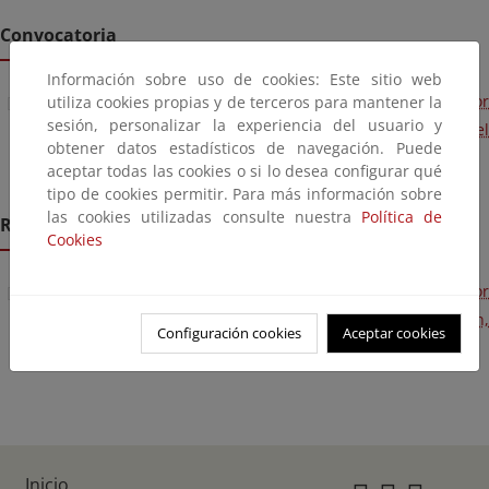
Convocatoria
Información sobre uso de cookies: Este sitio web
Resolución de 28 de agosto de 2025, de la Subsecretaría, por
utiliza cookies propias y de terceros para mantener la
sesión, personalizar la experiencia del usuario y
la que se convoca la provisión de puestos de trabajo por el
obtener datos estadísticos de navegación. Puede
sistema de libre designación
aceptar todas las cookies o si lo desea configurar qué
tipo de cookies permitir. Para más información sobre
las cookies utilizadas consulte nuestra
Política de
Resolución
Cookies
Resolución de 19 de octubre de 2025, de la Subsecretaría, por
la que se resuelve la convocatoria de libre designación,
Configuración cookies
Aceptar cookies
efectuada por Resolución de 28 de agosto de 2025.
Inicio