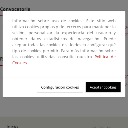
Convocatoria
Información sobre uso de cookies: Este sitio web
Resolución de 13 de noviembre de 2025, de la Subsecretaría,
utiliza cookies propias y de terceros para mantener la
sesión, personalizar la experiencia del usuario y
por la que se convoca la provisión de puesto de trabajo por
obtener datos estadísticos de navegación. Puede
el sistema de libre designación.
aceptar todas las cookies o si lo desea configurar qué
tipo de cookies permitir. Para más información sobre
las cookies utilizadas consulte nuestra
Política de
Resolución
Cookies
Resolución de 27 de enero de 2026, de la Subsecretaría, por
la que se resuelve la convocatoria de libre designación,
Configuración cookies
Aceptar cookies
efectuada por Resolución de 13 de noviembre de 2025.
Inicio