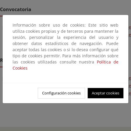
Convocatoria
Información sobre uso de cookies: Este sitio web
Resolución de 18 de septiembre de 2024, de la Secretaría de
utiliza cookies propias y de terceros para mantener la
Estado de Energía, por la que se convoca la provisión de
sesión, personalizar la experiencia del usuario y
puesto de trabajo por el sistema de libre designación.
obtener datos estadísticos de navegación. Puede
aceptar todas las cookies o si lo desea configurar qué
tipo de cookies permitir. Para más información sobre
Resolución
las cookies utilizadas consulte nuestra
Política de
Cookies
Resolución de 7 de noviembre de 2024, de la Secretaría de
Estado de Energía, por la que se resuelve la convocatoria de
Configuración cookies
Aceptar cookies
libre designación, efectuada por Resolución de 18 de
septiembre de 2024.