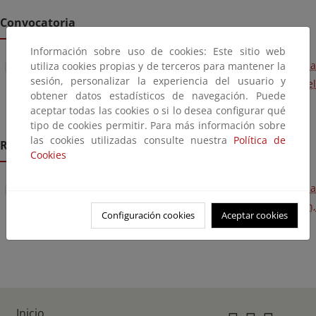
Convocatoria
Información sobre uso de cookies: Este sitio web
Resolución de 1 de mayo de 2025, de la Subsecretaría, por la
utiliza cookies propias y de terceros para mantener la
sesión, personalizar la experiencia del usuario y
que se convoca la provisión de puestos de trabajo por el
obtener datos estadísticos de navegación. Puede
sistema de libre designación.
aceptar todas las cookies o si lo desea configurar qué
tipo de cookies permitir. Para más información sobre
las cookies utilizadas consulte nuestra
Política de
Resolución
Cookies
Resolución de 19 de junio de 2025, de la Subsecretaría, por la
que se resuelve la convocatoria de libre designación,
Configuración cookies
Aceptar cookies
efectuada por Resolución de 1 de mayo de 2025.
Inicio