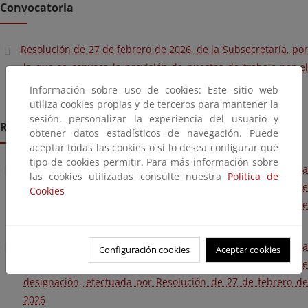
Convocatoria
Resolución de 27 de febrero de 2026, de la Subsecretaría, por
la que se convoca la provisión de puestos de trabajo por el
sistema de libre designación.
Información sobre uso de cookies: Este sitio web
utiliza cookies propias y de terceros para mantener la
sesión, personalizar la experiencia del usuario y
Resolución
obtener datos estadísticos de navegación. Puede
aceptar todas las cookies o si lo desea configurar qué
tipo de cookies permitir. Para más información sobre
Resolución de 22 de abril de 2026, de la Subsecretaría, por la
las cookies utilizadas consulte nuestra
Política de
que se resuelve parcialmente la convocatoria de libre
Cookies
designación, efectuada por Resolución de 27 de febrero de
2026
Resolución de 29 de mayo de 2026, de la Subsecretaría, por la
Configuración cookies
Aceptar cookies
que se resuelve parcialmente la convocatoria de libre
designación, efectuada por Resolución de 27 de febrero de
2026