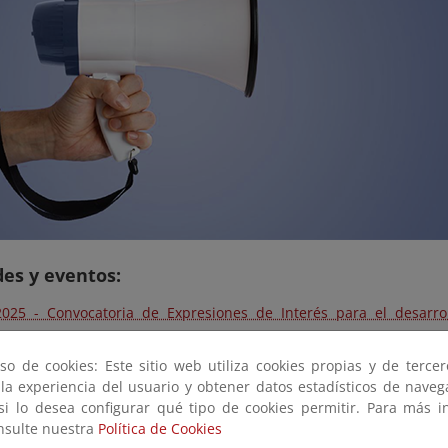
es y eventos:
2025 - Convocatoria de Expresiones de Interés para el desarro
lación en el ámbito rural de España, con cofinanciación del Prog
so de cookies: Este sitio web utiliza cookies propias y de terce
2025 - Información pública de la convocatoria de subvenciones 
 la experiencia del usuario y obtener datos estadísticos de nave
rrencia competitiva, para apoyo a programas y de impulso a l
 si lo desea configurar qué tipo de cookies permitir. Para más i
ollo Regional (FEDER)
onsulte nuestra
Política de Cookies