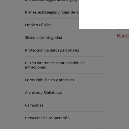
18.02.
apoyo 
Planes, estrategias y hojas de ruta
proteg
Empleo Público
13.09.
Plurir
Sistema de integridad
Protección de datos personales
Buzón interno de comunicación de
infracciones
Formación, becas y prácticas
Archivos y Bibliotecas
Campañas
Proyectos de cooperación