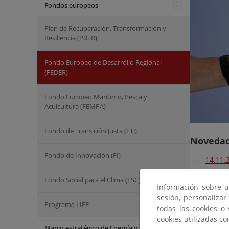
Fondos europeos
Plan de Recuperación, Transformación y
Resiliencia (PRTR)
Fondo Europeo de Desarrollo Regional
(FEDER)
Fondo Europeo Marítimo, Pesca y
Acuicultura (FEMPA)
Fondo de Transición Justa (FTJ)
Novedad
Fondo de Innovación (FI)
14.11.
despob
Fondo Social para el Clima (FSC)
Información sobre u
26.02.
sesión, personalizar
concu
Programa LIFE
todas las cookies o
Desarr
cookies utilizadas c
Marco estratégico de Energía y Clima