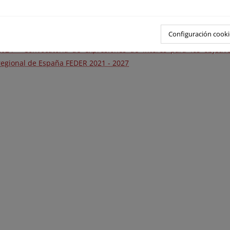
2025 – Convocatoria de subvenciones de la Fundación Biodiversida
a programas y proyectos para la conservación y restauración de lo
idos, cofinanciada por el Fondo Europeo de Desarrollo Regional (F
Configuración cooki
2024 - Convocatoria de expresiones de interés para los objeti
regional de España FEDER 2021 - 2027