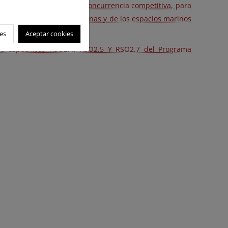
d, F.S.P., en régimen de concurrencia competitiva, para
s hábitats y especies marinas y de los espacios marinos
EDER)
es
Aceptar cookies
vos específicos RSO2.4, RSO2.5 Y RSO2.7 del Programa