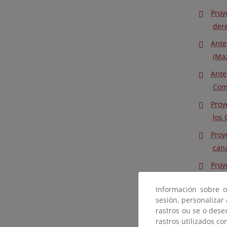
Proy
dere
Ante
(Maz
Ante
Comp
Proy
los 
Proy
cana
Proy
(Hue
Información sobre o
Proy
sesión, personalizar
(Hu
rastros ou se o dese
rastros utilizados co
Proy