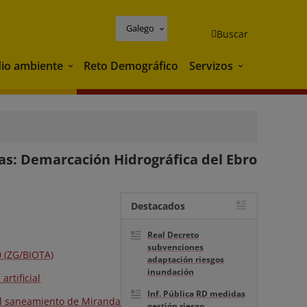
Galego
Buscar
io ambiente
Reto Demográfico
Servizos
Medio ambiente
Servizos
cas: Demarcación Hidrográfica del Ebro
Destacados
Real Decreto
subvenciones
0 (ZG/BIOTA)
adaptación riesgos
inundación
rtificial
Inf. Pública RD medidas
el saneamiento de Miranda
gestión riesgo