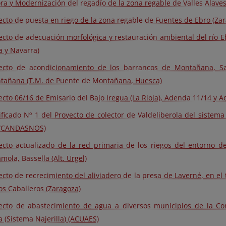
ra y Modernización del regadío de la zona regable de Valles Alaveses
ecto de puesta en riego de la zona regable de Fuentes de Ebro (Za
ecto de adecuación morfológica y restauración ambiental del río Eb
a y Navarra)
ecto de acondicionamiento de los barrancos de Montañana, S
tañana (T.M. de Puente de Montañana, Huesca)
ecto 06/16 de Emisario del Bajo Iregua (La Rioja), Adenda 11/14 y 
ficado Nº 1 del Proyecto de colector de Valdeliberola del sistema
/CANDASNOS)
ecto actualizado de la red primaria de los riegos del entorno d
mola, Bassella (Alt. Urgel)
ecto de recrecimiento del aliviadero de la presa de Laverné, en el
os Caballeros (Zaragoza)
ecto de abastecimiento de agua a diversos municipios de la 
a (Sistema Najerilla) (ACUAES)