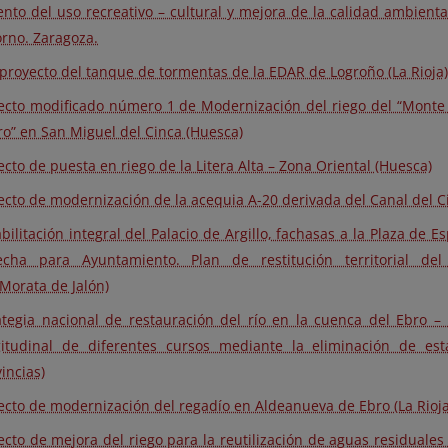
nto del uso recreativo – cultural y mejora de la calidad ambienta
rno. Zaragoza.
proyecto del tanque de tormentas de la EDAR de Logroño (La Rioja
ecto modificado número 1 de Modernización del riego del “Monte 
o” en San Miguel del Cinca (Huesca)
ecto de puesta en riego de la Litera Alta – Zona Oriental (Huesca)
ecto de modernización de la acequia A-20 derivada del Canal del C
bilitación integral del Palacio de Argillo, fachasas a la Plaza de 
echa para Ayuntamiento. Plan de restitución territorial de
Morata de Jalón)
ategia nacional de restauración del río en la cuenca del Ebro –
gitudinal de diferentes cursos mediante la eliminación de est
incias)
ecto de modernización del regadío en Aldeanueva de Ebro (La Rioja
ecto de mejora del riego para la reutilización de aguas residuales