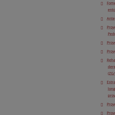
Fome
ento
Ante
Proy
Pedr
Proy
Proy
Reha
der
(ZG/
Estr
lon
prov
Proy
Proy