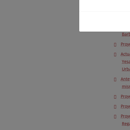
Ante
Alm
Proy
Bar
Proy
Actu
Yes
Urb
Ante
mis
Proy
Proy
Proy
Reg