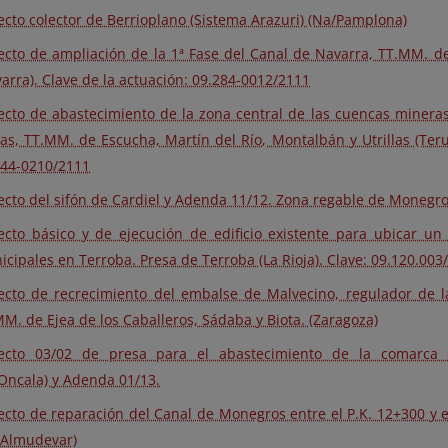
ecto colector de Berrioplano (Sistema Arazuri) (Na/Pamplona)
ecto de ampliación de la 1ª Fase del Canal de Navarra, TT.MM. de
arra). Clave de la actuación: 09.284-0012/2111
ecto de abastecimiento de la zona central de las cuencas minera
as, TT.MM. de Escucha, Martín del Río, Montalbán y Utrillas (Terue
344-0210/2111
ecto del sifón de Cardiel y Adenda 11/12. Zona regable de Monegros
ecto básico y de ejecución de edificio existente para ubicar u
cipales en Terroba. Presa de Terroba (La Rioja). Clave: 09.120.003
ecto de recrecimiento del embalse de Malvecino, regulador de la
M. de Ejea de los Caballeros, Sádaba y Biota. (Zaragoza)
ecto 03/02 de presa para el abastecimiento de la comarca
Oncala) y Adenda 01/13.
ecto de reparación del Canal de Monegros entre el P.K. 12+300 y 
/Almudevar)