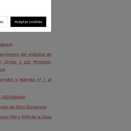
del Alto Aragón. T. M. de
es
Aceptar cookies
lumen, TT.MM. Sangarrén,
agoza).
recimiento del embalse de
n Urriés y Los Pintados;
sa)
arrués) y Adenda nº 1 al
I. (ZG/Sádaba)
Burgo de Ebro (Zaragoza)
res XVII y XVIII de la Zona