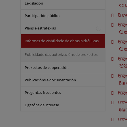
Lexislación
de E
Proy
Participación pública
Proy
Plans e estratexias
Cla
Informes de viabilidade de obras hidráulicas
Proy
Cla
Publicidade das autorizacións de proxectos
Proy
202
Proxectos de cooperación
Proy
Publicacións e documentación
Burg
Proy
Preguntas frecuentes
Proy
Ligazóns de interese
(Bur
Proy