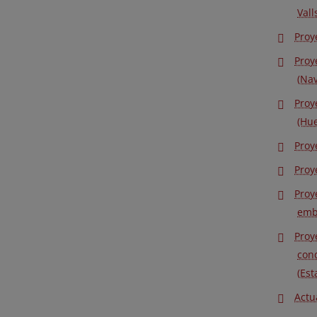
Vall
Proy
Proy
(Nav
Proy
(Hu
Proy
Proy
Proy
emba
Proy
cond
(Est
Actu