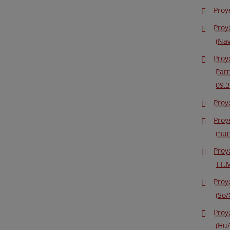
Proy
Proy
(Nav
Proy
Parr
09.
Proy
Proy
muni
Proy
TT.M
Proy
(So/
Proy
(Hu