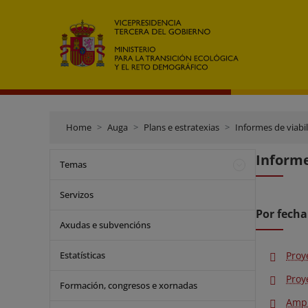
Home
Auga
Plans e estratexias
Informes de viabi
Informe
Temas
Servizos
Por fecha
Axudas e subvencións
Estatísticas
Proy
Proy
Formación, congresos e xornadas
Ampl