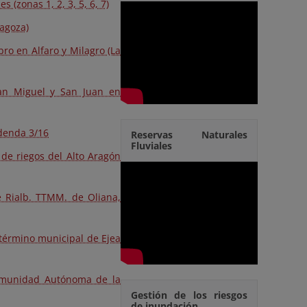
 (zonas 1, 2, 3, 5, 6, 7)
ragoza)
ro en Alfaro y Milagro (La
an Miguel y San Juan en
Adenda 3/16
Reservas Naturales
Fluviales
 de riegos del Alto Aragón
e Rialb. TTMM. de Oliana,
 término municipal de Ejea
Comunidad Autónoma de la
Gestión de los riesgos
de inundación