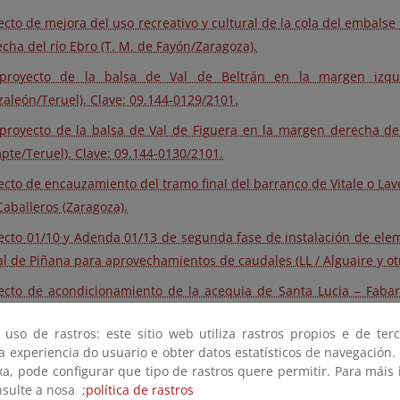
ecto de mejora del uso recreativo y cultural de la cola del embals
cha del río Ebro (T. M. de Fayón/Zaragoza).
proyecto de la balsa de Val de Beltrán en la margen izqu
aleón/Teruel). Clave: 09.144-0129/2101.
proyecto de la balsa de Val de Figuera en la margen derecha del
te/Teruel). Clave: 09.144-0130/2101.
ecto de encauzamiento del tramo final del barranco de Vitale o Lav
Caballeros (Zaragoza).
ecto 01/10 y Adenda 01/13 de segunda fase de instalación de elem
l de Piñana para aprovechamientos de caudales (LL / Alguaire y otr
ecto de acondicionamiento de la acequia de Santa Lucia – Faba
sca).
 uso de rastros: este sitio web utiliza rastros propios e de ter
ecto de balsas laterales de la acequia de Ontiñena zona 
 a experiencia do usuario e obter datos estatísticos de navegación.
/Ontiñena).
xa, pode configurar que tipo de rastros quere permitir. Para máis
nsulte a nosa ;
política de rastros
ecto de la acequia de La Almolda, zona regable de Monegros II (Zg/