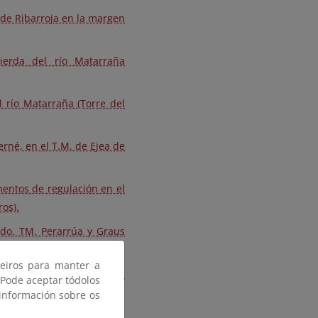
e de Ribarroja en la margen
ierda del río Matarraña
 río Matarraña (Torre del
erné, en el T.M. de Ejea de
entos de regulación en el
os).
rdo. TM. Perarrúa y Graus
ceiros para manter a
regable de Monegros II.
 Pode aceptar tódolos
 información sobre os
La Almolda).