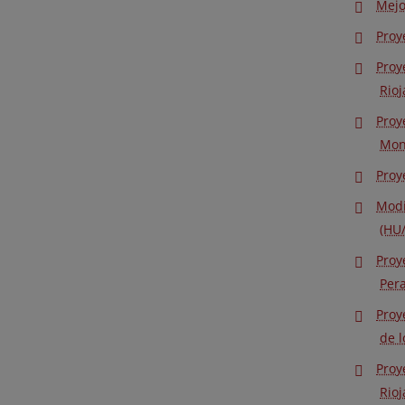
Mejo
Proy
Proy
Rioj
Proy
Mon
Proy
Modi
(HU
Proy
Pera
Proy
de l
Proy
Rioj