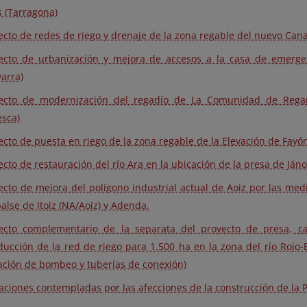
s (Tarragona)
ecto de redes de riego y drenaje de la zona regable del nuevo Cana
ecto de urbanización y mejora de accesos a la casa de emerge
arra)
ecto de modernización del regadío de La Comunidad de Regan
esca)
ecto de puesta en riego de la zona regable de la Elevación de Fayó
ecto de restauración del río Ara en la ubicación de la presa de Jáno
ecto de mejora del polígono industrial actual de Aoiz por las me
lse de Itoiz (NA/Aoiz) y Adenda.
ecto complementario de la separata del proyecto de presa, ca
ucción de la red de riego para 1.500 ha en la zona del río Rojo-B
ación de bombeo y tuberías de conexión)
aciones contempladas por las afecciones de la construcción de la P