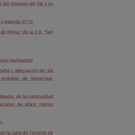
l del embalse del Val y su
) y Adenda 07/10
de Pomar” de la C.R. “San
inca (Hu/Huerto)
España y adecuación del ala
l embalse de Mularroya.
 Mejora de la continuidad
aciones de aforo. (Varias
)
 en la zona de Torrents de