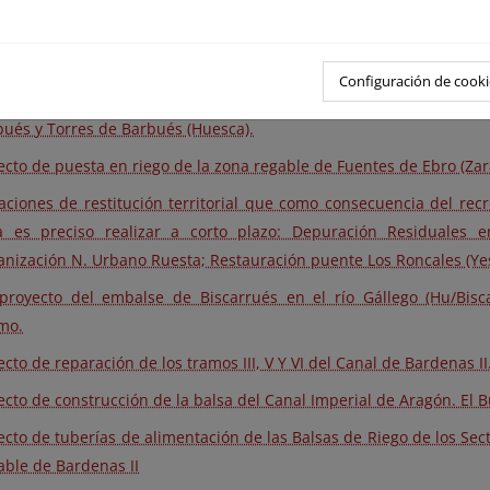
proyecto 12/10 del Embalse de Almudévar. Regulación de riegos 
udévar (Huesca). Clave: 09.127.178/2101
Configuración de cooki
ecto de modernización y regulación integral del canal del F
bués y Torres de Barbués (Huesca).
ecto de puesta en riego de la zona regable de Fuentes de Ebro (Zar
aciones de restitución territorial que como consecuencia del rec
a es preciso realizar a corto plazo: Depuración Residuales e
anización N. Urbano Ruesta; Restauración puente Los Roncales (Ye
proyecto del embalse de Biscarrués en el río Gállego (Hu/Bisc
mo.
ecto de reparación de los tramos III, V Y VI del Canal de Bardenas I
ecto de construcción de la balsa del Canal Imperial de Aragón. El 
ecto de tuberías de alimentación de las Balsas de Riego de los Secto
able de Bardenas II