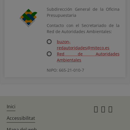
Subdirección General de la Oficina
Presupuestaria
Contacto con el Secretariado de la
Red de Autoridades Ambientales:
buzon-
redautoridades@miteco.es
Red de Autoridades
Ambientales
NIPO: 665-21-010-7
Inici
Instagr
Twitte
Fac
Accessibilitat
Mapa del web