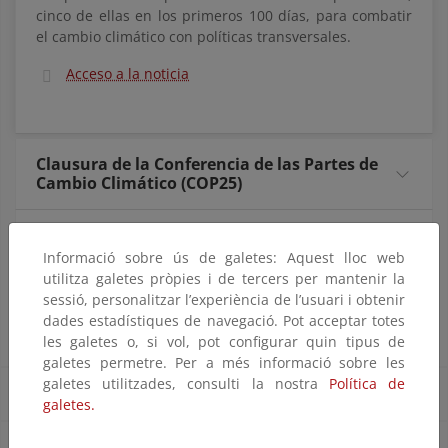
cinco de ellas en los primeros 100 días, para combatir
el cambio climático con políticas transversales.
Acceso a la noticia
Clausura de la Conferencia de las Partes de
Cambio Climático (COP25)
La Comisión Europea presenta el Pacto
Verde Europeo
Informació sobre ús de galetes: Aquest lloc web
utilitza galetes pròpies i de tercers per mantenir la
sessió, personalitzar l’experiència de l’usuari i obtenir
Borrador actualizado del Plan Nacional
dades estadístiques de navegació. Pot acceptar totes
Integrado de Energía y Clima 2021-2030
les galetes o, si vol, pot configurar quin tipus de
galetes permetre. Per a més informació sobre les
galetes utilitzades, consulti la nostra
Política de
Actualidad Fondos UE
galetes.
Convocatorias Fondos UE