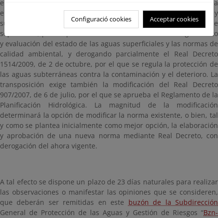
elaborará un nuevo Real Decreto que aunará en una única norma
el seguimiento y evaluación de las aguas superficiales y
Configuració cookies
Acceptar cookies
subterráneas, derogando el Real Decreto 817/2015, de 11 de
septiembre, por el que se establecen los criterios de seguimiento
y evaluación del estado de las aguas superficiales y las normas de
calidad ambiental, y derogando parcialmente el Real Decreto
1514/2009, de 2 de octubre, por el que se regula la protección de
las aguas subterráneas contra la contaminación y el deterioro. La
transposición exige también la modificación del Real Decreto
907/2007, de 6 de julio, por el que se aprueba el Reglamento de la
Planificación Hidrológica. La magnitud de la modificación
determinará la opción de modificar la norma existente, o bien, tal
y como se plantea inicialmente como mejor opción, la elaboración
y aprobación de una nueva norma mediante Real Decreto, con
derogación del ahora vigente.
A tal efecto se dispone un plazo de 23 días naturales para realizar
las observaciones o manifestar las opiniones que se consideren,
que deberán ser remitidas en este
buzón de la Subdirecció
General de Protección de las Aguas y Gestión de Riesgos “
Bzn-