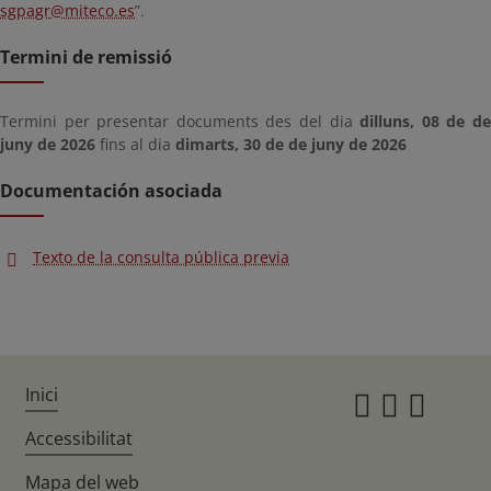
sgpagr@miteco.es
”.
Termini de remissió
Termini per presentar documents des del dia
dilluns, 08 de d
juny de 2026
fins al dia
dimarts, 30 de de juny de 2026
Documentación asociada
Texto de la consulta pública previa
Inici
Instagr
Twitte
Fac
Accessibilitat
Mapa del web