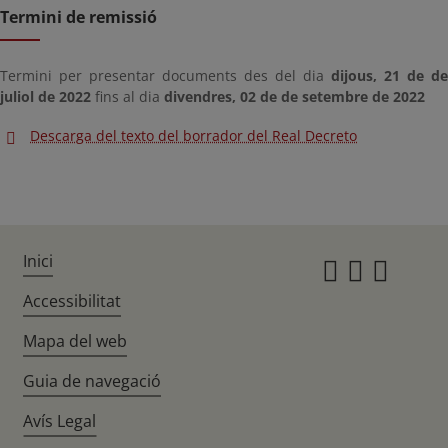
Termini de remissió
Termini per presentar documents des del dia
dijous, 21 de de
juliol de 2022
fins al dia
divendres, 02 de de setembre de 2022
Descarga del texto del borrador del Real Decreto
Inici
Instagr
Twitte
Fac
Accessibilitat
Mapa del web
Guia de navegació
Avís Legal