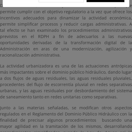
Del mismo modo, un marco jurídico de calidad es aquel que
permite cumplir con el objetivo regulatorio a la vez que ofrece los
incentivos adecuados para dinamizar la actividad económica,
permite simplificar procesos y reducir cargas administrativas. A
tal efecto se han examinado los procedimientos administrativos
previstos en el RDPH a fin de adecuarlos a las nuevas
oportunidades derivadas de la transformación digital de la
Administración en aras de una modernización, agilización y
racionalización administrativa.
La actividad urbanizadora es una de las actuaciones antrópicas
más impactantes sobre el dominio público hidráulico, dando lugar
a dos flujos de aguas residuales, las aguas residuales pluviales,
procedentes del flujo de escorrentía pluvial en redes separativas
urbanas, y las aguas residuales por desbordamiento del sistema
de saneamiento tanto en redes unitarias como separativas.
Junto a las materias señaladas, se modifican otros aspectos
regulados en el Reglamento del Dominio Público Hidráulico con la
finalidad de precisar algunos procedimientos buscando una
mayor agilidad en la tramitación de los mismos, desarrollando