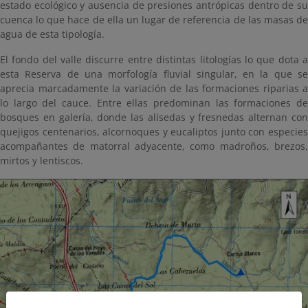
estado ecológico y ausencia de presiones antrópicas dentro de su
cuenca lo que hace de ella un lugar de referencia de las masas de
agua de esta tipología.
El fondo del valle discurre entre distintas litologías lo que dota a
esta Reserva de una morfología fluvial singular, en la que se
aprecia marcadamente la variación de las formaciones riparias a
lo largo del cauce. Entre ellas predominan las formaciones de
bosques en galería, donde las alisedas y fresnedas alternan con
quejigos centenarios, alcornoques y eucaliptos junto con especies
acompañantes de matorral adyacente, como madroños, brezos,
mirtos y lentiscos.