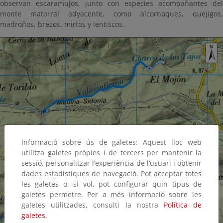
observan escaramujos, junto con especies acompañantes del
monte matorral adyacente, como alcornoques, quejigos,
madroños, brezos, mirtos y lentiscos.
Informació sobre ús de galetes: Aquest lloc web
utilitza galetes pròpies i de tercers per mantenir la
sessió, personalitzar l’experiència de l’usuari i obtenir
dades estadístiques de navegació. Pot acceptar totes
les galetes o, si vol, pot configurar quin tipus de
galetes permetre. Per a més informació sobre les
galetes utilitzades, consulti la nostra
Política de
galetes.