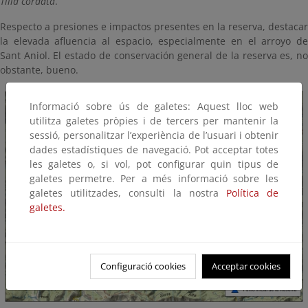
Tilia cordata
.
Respecto a presiones e impactos presentes en la reserva, destacar
la elevada afluencia al espacio, especialmente en el arroyo de
Sant Aniol. El estado de conservación general de la reserva es, no
obstante, bueno.
Informació sobre ús de galetes: Aquest lloc web
utilitza galetes pròpies i de tercers per mantenir la
sessió, personalitzar l’experiència de l’usuari i obtenir
dades estadístiques de navegació. Pot acceptar totes
les galetes o, si vol, pot configurar quin tipus de
galetes permetre. Per a més informació sobre les
galetes utilitzades, consulti la nostra
Política de
galetes.
Configuració cookies
Acceptar cookies