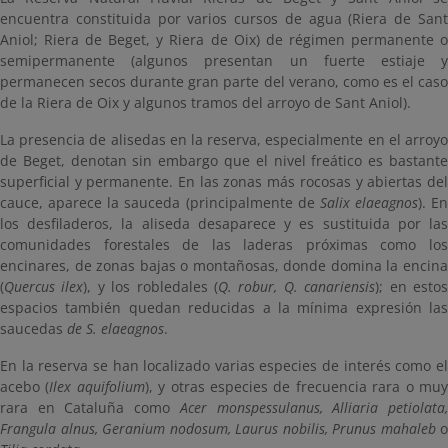
encuentra constituida por varios cursos de agua (Riera de Sant
Aniol; Riera de Beget, y Riera de Oix) de régimen permanente o
semipermanente (algunos presentan un fuerte estiaje y
permanecen secos durante gran parte del verano, como es el caso
de la Riera de Oix y algunos tramos del arroyo de Sant Aniol).
La presencia de alisedas en la reserva, especialmente en el arroyo
de Beget, denotan sin embargo que el nivel freático es bastante
superficial y permanente. En las zonas más rocosas y abiertas del
cauce, aparece la sauceda (principalmente de
Salix elaeagnos
). En
los desfiladeros, la aliseda desaparece y es sustituida por las
comunidades forestales de las laderas próximas como los
encinares, de zonas bajas o montañosas, donde domina la encina
(
Quercus ilex
), y los robledales (
Q. robur, Q. canariensis
); en esto
espacios también quedan reducidas a la mínima expresión las
saucedas
de S. elaeagnos
.
En la reserva se han localizado varias especies de interés como el
acebo (
Ilex aquifolium
), y otras especies de frecuencia rara o mu
rara en Cataluña como
Acer monspessulanus, Alliaria petiolata
Frangula alnus, Geranium nodosum, Laurus nobilis, Prunus mahaleb
o