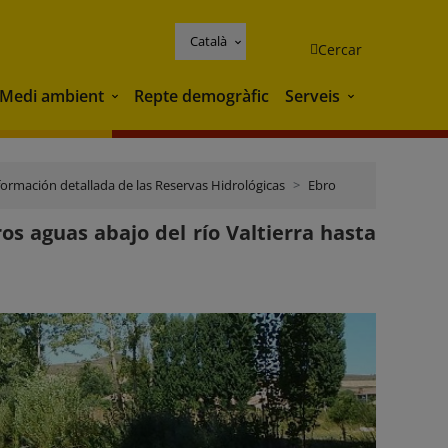
Català
Cercar
Medi ambient
Repte demogràfic
Serveis
Medi ambient
Serveis
formación detallada de las Reservas Hidrológicas
Ebro
os aguas abajo del río Valtierra hasta