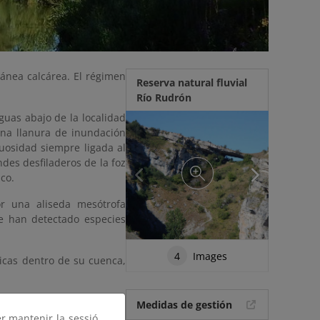
ánea calcárea. El régimen
Reserva natural fluvial
Río Rudrón
Aguas abajo de la localidad
na llanura de inundación
nuosidad siempre ligada al
des desfiladeros de la foz
ico.
r una aliseda mesótrofa
e han detectado especies
4
Images
icas dentro de su cuenca,
Medidas de gestión
er mantenir la sessió,