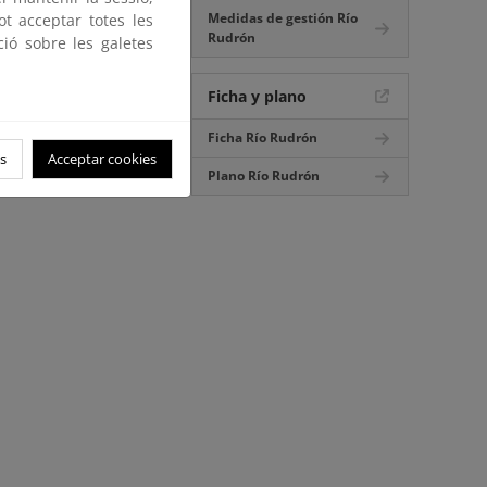
Medidas de gestión Río
ot acceptar totes les
Rudrón
ció sobre les galetes
Ficha y plano
Ficha Río Rudrón
s
Acceptar cookies
Plano Río Rudrón