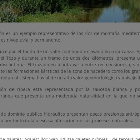
rón es un ejemplo representativo de los ríos de montaña mediterr
 es nivopluvial y permanente.
curre por el fondo de un valle confinado excavado en roca caliza. 
el Tozo y durante un tramo de unos dos kilómetros, presenta u
discontinua. El trazado en planta varía entre recto y sinuoso, si
nto las formaciones kársticas de la zona de nacedero como los gran
dotan al sistema fluvial de un alto valor geomorfológico y paisajíst
ción de ribera está representada por la sauceda blanca y po
rránea que presenta una moderada naturalidad en la que no s
 de dominio público hidráulico presentan pocas presiones antróp
 por tanto nula o escasa alteración de sus procesos naturales.
e galetes: Aquest lloc web utilitza galetes pròpies i de tercers p