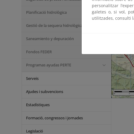
personalitzar l’expe
galetes o, si vol, p
Planificació hidrològica
utilitzades, consulti 
Gestió de la sequera hidrològica
Saneamiento y depuración
Fondos FEDER
Programas ayudas PERTE
Serveis
Ajudes i subvencions
Estadístiques
Formació, congressos i jornades
Legislació