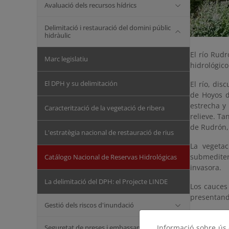
Avaluació dels recursos hídrics
Delimitació i restauració del domini públic
hidràulic
El río Rud
Marc legislatiu
hidrológico
El DPH y su delimitación
El río, dis
de Hoyos d
estrecha y 
Caracterització de la vegetació de ribera
relieve. Ta
de Rudrón, 
L'estratègia nacional de restauració de rius
La vegeta
submedite
Catálogo Nacional de Reservas Hidrológicas
invasora.
La delimitació del DPH: el Projecte LINDE
Los cauces
presentando
Gestió dels riscos d'inundació
Seguretat de preses i embassaments
Informació sobre ús d