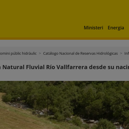
Ministeri
Energia
domini públic hidràulic
Catálogo Nacional de Reservas Hidrológicas
In
 Natural Fluvial Río Vallfarrera desde su naci