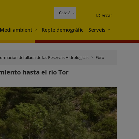
Català
Cercar
Medi ambient
Repte demogràfic
Serveis
Medi ambient
Serveis
formación detallada de las Reservas Hidrológicas
Ebro
miento hasta el río Tor