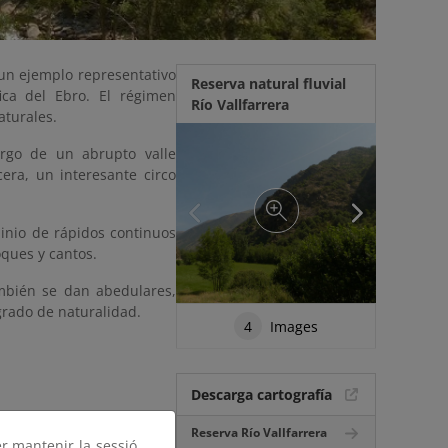
e un ejemplo representativo
Reserva natural fluvial
ica del Ebro. El régimen
Río Vallfarrera
aturales.
argo de un abrupto valle
era, un interesante circo
inio de rápidos continuos
ques y cantos.
ambién se dan abedulares,
grado de naturalidad.
4
Images
Descarga cartografía
Reserva Río Vallfarrera
er mantenir la sessió,