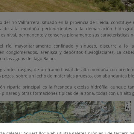
to del río Vallfarrera, situado en la provincia de Lleida, constituy
s de alta montaña pertenecientes a la demarcación hidrográf
 es nival, permanente y conserva plenamente sus características n
el río, mayoritariamente confinado y sinuoso, discurre a lo l
n conglomerados, arenisca y depósitos fluvioglaciares. La cabec
ena las aguas del lago Baian.
a grandes rasgos, de un tramo fluvial de alta montaña con predom
s pozas, sobre un lecho de materiales gruesos, con abundantes blo
ión riparia principal es la fresneda excelsa hidrófila, aunque t
pinares y otras formaciones típicas de la zona, todas con un alto 
e galetes: Aquest lloc web utilitza galetes pròpies i de tercers p