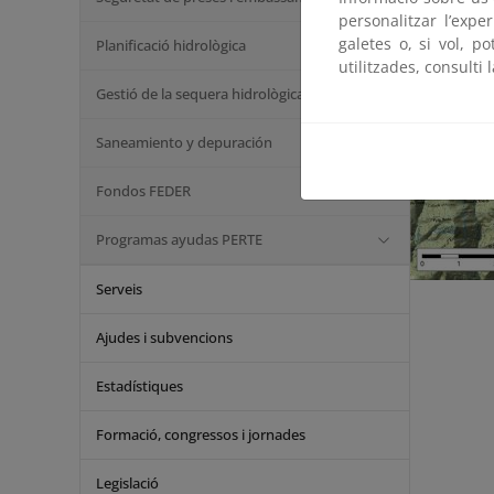
personalitzar l’expe
galetes o, si vol, p
Planificació hidrològica
utilitzades, consulti 
Gestió de la sequera hidrològica
Saneamiento y depuración
Fondos FEDER
Programas ayudas PERTE
Serveis
Ajudes i subvencions
Estadístiques
Formació, congressos i jornades
Legislació