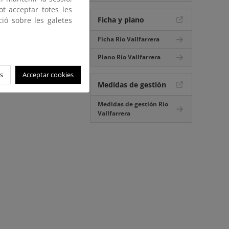
ot acceptar totes les
Ficha y plano
ció sobre les galetes
Ficha Río Vallfarrera
Plano Río Vallfarrera
s
Acceptar cookies
Medidas de gestión
Medidas de gestión Río
Vallfarrera