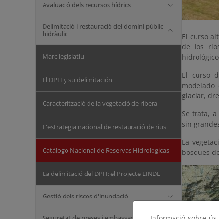
Avaluació dels recursos hídrics
Delimitació i restauració del domini públic
hidràulic
El curso al
de los río
Marc legislatiu
hidrológico
El curso d
El DPH y su delimitación
modelado e
glaciar, dr
Caracterització de la vegetació de ribera
Se trata, 
sin grande
L'estratègia nacional de restauració de rius
La vegetac
Catálogo Nacional de Reservas Hidrológicas
bosques de 
La delimitació del DPH: el Projecte LINDE
Gestió dels riscos d'inundació
Seguretat de preses i embassaments
Informació sobre ús d