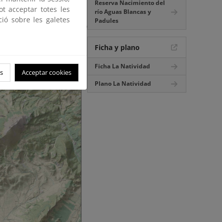
Reserva Nacimiento del
ente calidad y muy baja
ot acceptar totes les
río Aguas Blancas y
nantiales de Fuente Alta,
ció sobre les galetes
Padules
 emblemático del conjunto
Ficha y plano
Ficha La Natividad
s
Acceptar cookies
Plano La Natividad