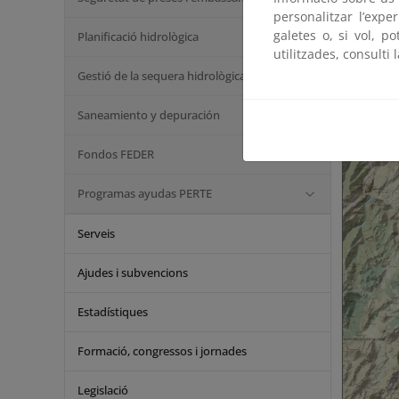
caudal de
personalitzar l’expe
mineraliza
galetes o, si vol, p
Planificació hidrològica
Pedro Jimé
utilitzades, consulti 
de la cabec
Gestió de la sequera hidrològica
Saneamiento y depuración
Fondos FEDER
Programas ayudas PERTE
Serveis
Ajudes i subvencions
Estadístiques
Formació, congressos i jornades
Legislació