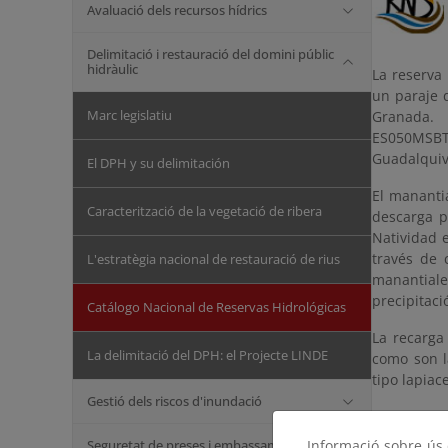
Avaluació dels recursos hídrics
Delimitació i restauració del domini públic
hidràulic
La reserva
un paraje 
Marc legislatiu
Granada.
ES050MSBT
Guadalquiv
El DPH y su delimitación
El mananti
Caracterització de la vegetació de ribera
descarga p
Natividad e
través de 
L'estratègia nacional de restauració de rius
manantiale
precipitaci
Catálogo Nacional de Reservas Hidrológicas
La recarga
La delimitació del DPH: el Projecte LINDE
como son l
tipo lapiac
Gestió dels riscos d'inundació
La descarg
lo que se 
Seguretat de preses i embassaments
Informació sobre ús d