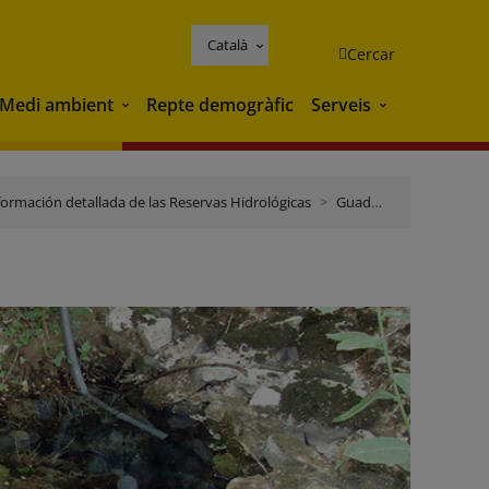
Català
Cercar
Medi ambient
Repte demogràfic
Serveis
Medi ambient
Serveis
formación detallada de las Reservas Hidrológicas
Guadalquivir