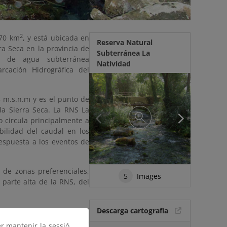
2
 70 km
, y está ubicada en
Reserva Natural
ra Seca en la provincia de
Subterránea La
a de agua subterránea
Natividad
cación Hidrográfica del
5 m.s.n.m y es el punto de
 la Sierra Seca. La RNS La
jo circula principalmente a
bilidad del caudal en los
spuesta a los eventos de
r de zonas preferenciales,
5
Images
parte alta de la RNS, del
Descarga cartografía
nantiales, que constituyen
 dando origen al continuo
er mantenir la sessió,