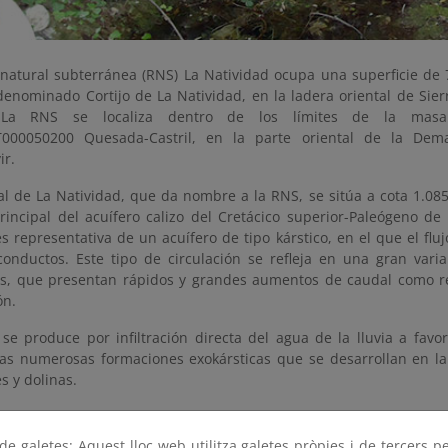
 natural subterránea (RNS) La Natividad ocupa una superficie de
denominado Cortijo de La Natividad, en la ladera oriental de Sier
 La RNS se localiza dentro de los límites de la mas
000050200 Quesada-Castril, en la parte oriental de la Demar
ir.
al de La Natividad, que da nombre a la RNS, se sitúa a cota 1.08
rincipal del acuífero calizo del Cretácico superior-Paleógeno de
s representativa de un acuífero de tipo kárstico, en el que el flu
conductos. Este tipo de circulación se refleja en una gran varia
s, que presentan rápidos y grandes aumentos de caudal como re
ón.
 se produce por infiltración directa del agua de la lluvia a favo
as numerosas formaciones exokársticas que se desarrollan en la 
es y dolinas.
a natural en la RNS se produce a través de cuatro importantes ma
denomina “Fuentes del Guardal”, pues aparecen próximos entre sí
e galetes: Aquest lloc web utilitza galetes pròpies i de tercers p