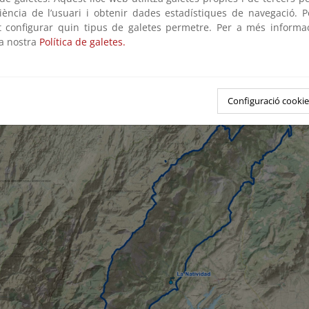
l río Guardal en su cabecera, de aguas cristalinas de excel
riència de l’usuari i obtenir dades estadístiques de navegació. P
ción. Dentro de este conjunto de surgencias se engloban los ma
ot configurar quin tipus de galetes permetre. Per a més informa
nez, Fuente de Enmedio y La Natividad, este último como el más
la nostra
Política de galetes.
era del río Guardal.
Configuració cookie