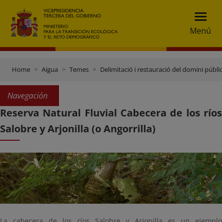
Menú
Home
Aigua
Temes
Delimitació i restauració del domini públic
Navegación
Reserva Natural Fluvial Cabecera de los ríos
Salobre y Arjonilla (o Angorrilla)
La cabecera de los ríos Salobre y Arjonilla es un ejemplo