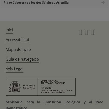
Plano Cabecera de los ríos Salobre y Arjonilla
Inici
Instagr
Twitte
Fac
Accessibilitat
Mapa del web
Guia de navegació
Avís Legal
Ministerio para la Transición Ecológica y el Reto
Demográfico