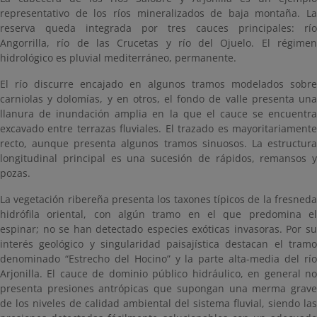
representativo de los ríos mineralizados de baja montaña. La
reserva queda integrada por tres cauces principales: río
Angorrilla, río de las Crucetas y río del Ojuelo. El régimen
hidrológico es pluvial mediterráneo, permanente.
El río discurre encajado en algunos tramos modelados sobre
carniolas y dolomías, y en otros, el fondo de valle presenta una
llanura de inundación amplia en la que el cauce se encuentra
excavado entre terrazas fluviales. El trazado es mayoritariamente
recto, aunque presenta algunos tramos sinuosos. La estructura
longitudinal principal es una sucesión de rápidos, remansos y
pozas.
La vegetación ribereña presenta los taxones típicos de la fresneda
hidrófila oriental, con algún tramo en el que predomina el
espinar; no se han detectado especies exóticas invasoras. Por su
interés geológico y singularidad paisajística destacan el tramo
denominado “Estrecho del Hocino” y la parte alta-media del río
Arjonilla. El cauce de dominio público hidráulico, en general no
presenta presiones antrópicas que supongan una merma grave
de los niveles de calidad ambiental del sistema fluvial, siendo las