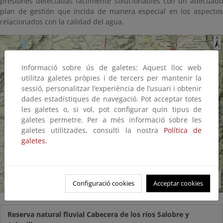
presiones detectadas fácilmente solucionables con un adecuado
plan de gestión que incida de manera especial en los aspectos
relacionados con la calidad del agua.
Informació sobre ús de galetes: Aquest lloc web
utilitza galetes pròpies i de tercers per mantenir la
sessió, personalitzar l’experiència de l’usuari i obtenir
dades estadístiques de navegació. Pot acceptar totes
les galetes o, si vol, pot configurar quin tipus de
galetes permetre. Per a més informació sobre les
galetes utilitzades, consulti la nostra
Política de
galetes.
Configuració cookies
Acceptar cookies
Reserva natural fluvial Cabecera de los ríos Salobre y