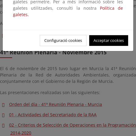
galetes permetre. Per a més informació sobre les
de la Red de Autoridades Ambientales, organizada conjuntamente
galetes utilitzades, consulti la nostra
Política de
con el Gobierno de la Ciudad Autónoma de Ceuta.
galetes.
A continuación, puede consultar el orden del día de la reunión:
Orden del día - 42ª Reunión Plenaria - Ceuta
Configuració cookies
Acceptar cookies
41ª Reunión Plenaria - Noviembre 2015
El 6 de noviembre de 2015 tuvo lugar en Murcia la 41ª Reunión
Plenaria de la Red de Autoridades Ambientales, organizada
conjuntamente con el Gobierno de la Región de Murcia.
Las presentaciones realizadas son las siguientes:
Orden del día - 41ª Reunión Plenaria - Murcia
01 - Actividades del Secretariado de la RAA
02 - Criterios de Selección de Operaciones en la Programación
2014-2020