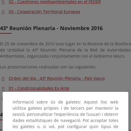
02 - Cuestiones medioambientales en el FEDER
03 - Cooperación Territorial Europea
43ª Reunión Plenaria - Noviembre 2016
El 25 de noviembre de 2016 tuvo lugar en la Reserva de la Biosfera
de Urdaibai la 43ª Reunión Plenaria de la Red de Autoridades
Ambientales, organizada conjuntamente con el Gobierno Vasco.
Las presentaciones realizadas son las siguientes:
Orden del día - 43ª Reunión Plenaria - País Vasco
01 - Condicionalidades Ex Ante
02 - Comunicación EIR
Informació sobre ús de galetes: Aquest lloc web
utilitza galetes pròpies i de tercers per mantenir la
42ª Reunión Plenaria - Abril 2016
sessió, personalitzar l’experiència de l’usuari i obtenir
dades estadístiques de navegació. Pot acceptar totes
les galetes o, si vol, pot configurar quin tipus de
El 22 de abril de 2016 tuvo lugar en Ceuta la 42ª Reunión Plenaria