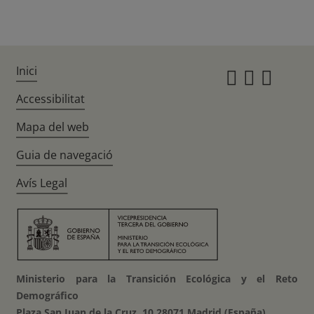
Inici
Instagr
Twitte
Fac
Accessibilitat
Mapa del web
Guia de navegació
Avís Legal
Ministerio para la Transición Ecológica y el Reto
Demográfico
Plaza San Juan de la Cruz, 10 28071 Madrid (España)