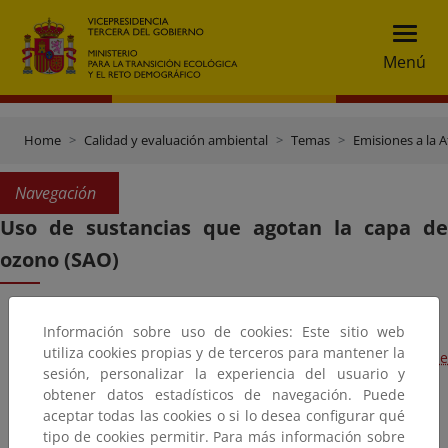
Menú
Home
Calidad y evaluación ambiental
Temas
Emisiones a la 
Navegación
Uso de sustancias que agotan la capa de
ozono (SAO)
Información sobre uso de cookies: Este sitio web
utiliza cookies propias y de terceros para mantener la
Normativa relativa a sustancias agotadoras de la capa de
sesión, personalizar la experiencia del usuario y
ozono (SAO)
obtener datos estadísticos de navegación. Puede
aceptar todas las cookies o si lo desea configurar qué
tipo de cookies permitir. Para más información sobre