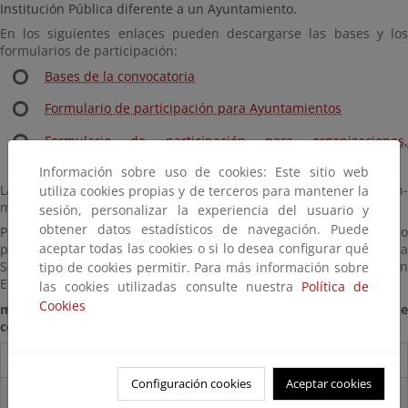
Institución Pública diferente a un Ayuntamiento.
En los siguientes enlaces pueden descargarse las bases y los
formularios de participación:
Bases de la convocatoria
Formulario de participación para Ayuntamientos
Formulario de participación para organizaciones,
instituciones y empresas
Información sobre uso de cookies: Este sitio web
Las candidaturas a los Premios se deben enviar al buzón: bzn-
utiliza cookies propias y de terceros para mantener la
movilidad@miteco.es
sesión, personalizar la experiencia del usuario y
obtener datos estadísticos de navegación. Puede
Para cualquier duda o consulta sobre el proceso de inscripción o
aceptar todas las cookies o si lo desea configurar qué
participación en los premios, puede ponerse en contacto con la
Secretaría Técnica de la Semana Europea de la Movilidad en
tipo de cookies permitir. Para más información sobre
España a través de:
las cookies utilizadas consulte nuestra
Política de
Cookies
medioambiente@semanaeuropeamovilidad.es Teléfono de
contacto: 91 322 66 39
Destacados
Configuración cookies
Aceptar cookies
Infografía "¿CONOCES REACH?"