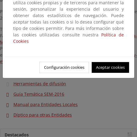
vehículo privado.
utiliza cookies propias y de terceros para mantener la
sesión, personalizar la experiencia del usuario y
Para estar al día de la Semana Europea de la Movilidad Sostenible
obtener datos estadísticos de navegación. Puede
2016 os invitamos a seguirnos en:
aceptar todas las cookies o si lo desea configurar qué
tipo de cookies permitir. Para más información sobre
Twitter : @SEUMov
las cookies utilizadas consulte nuestra
Política de
Facebook:
https://www.facebook.com/Semana-Europea-de-la-
Cookies
Movilidad-440221239452825/
Pinterest:
https://es.pinterest.com/seumov/
y
en nuestra página web:
https://www.miteco.gob.es/es/calidad-y-
evaluacion-ambiental/temas/medio-ambiente-urbano/movilidad/
Configuración cookies
Aceptar cookies
Cartas de Adhesión e Inscripción en Registro Europeo
Herramientas de difusión
Guía Temática SEM-2016
Manual para Entidades Locales
Díptico para otras Entidades
Destacados