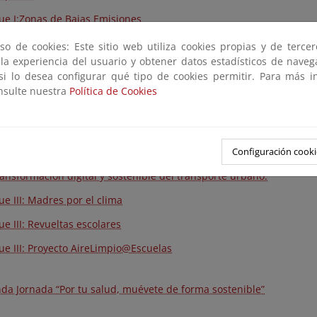
ue I:Zonas de Bajas Emisiones
e I: Estrategia Estatal por la Bicicleta
so de cookies: Este sitio web utiliza cookies propias y de terce
 la experiencia del usuario y obtener datos estadísticos de nave
ue I: Ciudades 30. Manual “Nuevos límites de velocidad en vías urb
 si lo desea configurar qué tipo de cookies permitir. Para más i
onsulte nuestra
Política de Cookies
ue I: La Agenda Urbana Española: la ciudad de proximidad
ue II: Plan de Recuperación, Transformación y Resiliencia. Co
uaciones en movilidad. Gestión MITERD
Configuración cooki
ue II: Programa de ayudas a municipios para la implantación de z
ransformación digital y sostenible del transporte urbano.
ue III: Madres por el clima
ue III: Revueltas escolares
ue III: Proyecto AireLimpio@Escuelas
da Jornada “Por tu salud, muévete de forma sostenible”