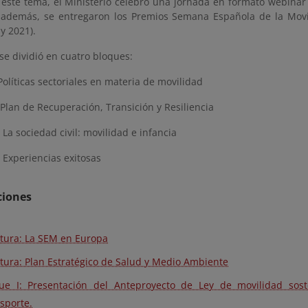
r este tema, el Ministerio celebró una jornada en formato webinar
 además, se entregaron los Premios Semana Española de la Movi
y 2021).
se dividió en cuatro bloques:
olíticas sectoriales en materia de movilidad
Plan de Recuperación, Transición y Resiliencia
 La sociedad civil: movilidad e infancia
 Experiencias exitosas
ciones
tura: La SEM en Europa
tura: Plan Estratégico de Salud y Medio Ambiente
ue I: Presentación del Anteproyecto de Ley de movilidad soste
sporte.