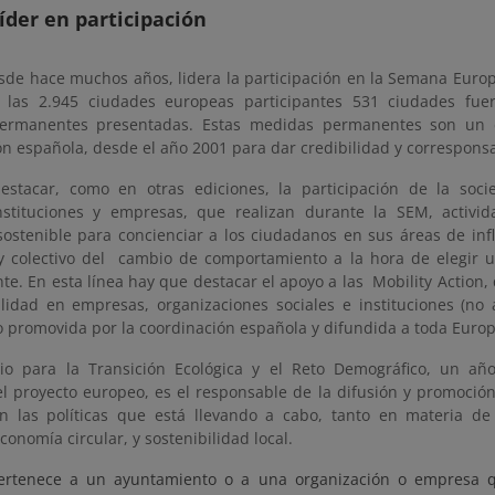
íder en participación
sde hace muchos años, lidera la participación en la Semana Europ
 las 2.945 ciudades europeas participantes 531 ciudades fue
ermanentes presentadas. Estas medidas permanentes son un cr
n española, desde el año 2001 para dar credibilidad y corresponsa
stacar, como en otras ediciones, la participación de la socie
instituciones y empresas, que realizan durante la SEM, activi
sostenible para concienciar a los ciudadanos en sus áreas de infl
 y colectivo del cambio de comportamiento a la hora de elegir
te. En esta línea hay que destacar el apoyo a las Mobility Action
lidad en empresas, organizaciones sociales e instituciones (no a
o promovida por la coordinación española y difundida a toda Euro
rio para la Transición Ecológica y el Reto Demográfico, un a
l proyecto europeo, es el responsable de la difusión y promoción 
 las políticas que está llevando a cabo, tanto en materia de 
economía circular, y sostenibilidad local.
ertenece a un ayuntamiento o a una organización o empresa q