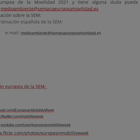
ropea de la Movilidad 2021 y tiene alguna duda puede 
o
medioambiente@semanaeuropeamovilidad.es
ación sobre la SEM:
rdinación española de la SEM:
e-mail:
s
medioambiente@semanaeuropeamovilidad.e
ón europea de la SEM:
ook.com/EuropeanMobilityWeek
://twitter.com/mobilityweek
youtube.com/user/europeanmobilityweek
.flickr.com/photos/europeanmobilityweek