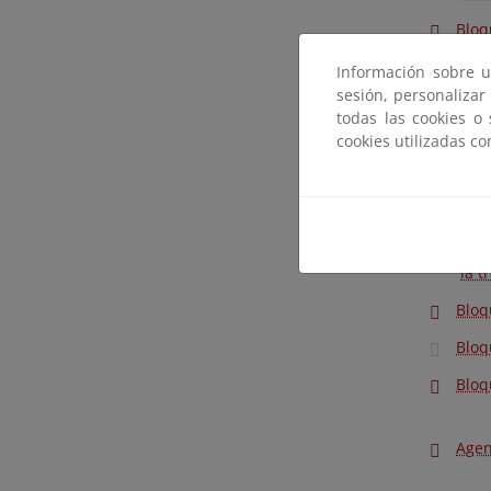
Bloq
Bloqu
Información sobre u
sesión, personalizar
Bloq
todas las cookies o
cookies utilizadas c
Bloq
Bloq
act
Bloq
la t
Bloq
Bloq
Bloq
Agen