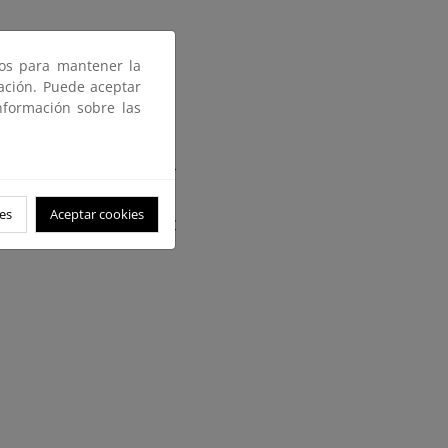
ros para mantener la
gación. Puede aceptar
anas y travesías”.
nformación sobre las
mponentes vinculadas con
es
Aceptar cookies
onas de bajas emisiones y