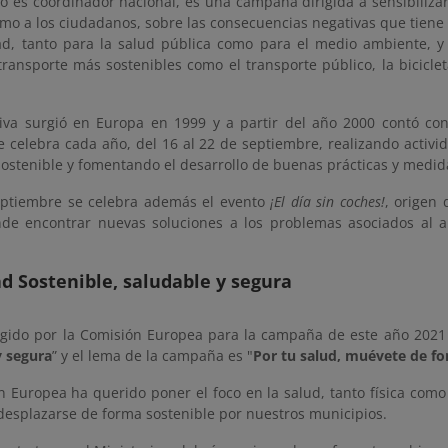
o es coordinador nacional, es una campaña dirigida a sensibilizar
omo a los ciudadanos, sobre las consecuencias negativas que tiene 
ad, tanto para la salud pública como para el medio ambiente, y 
ransporte más sostenibles como el transporte público, la bicicle
ativa surgió en Europa en 1999 y a partir del año 2000 contó co
e celebra cada año, del 16 al 22 de septiembre, realizando activ
sostenible y fomentando el desarrollo de buenas prácticas y medi
eptiembre se celebra además el evento
¡El día sin coches!
, origen 
de encontrar nuevas soluciones a los problemas asociados al a
d Sostenible, saludable y segura
egido por la Comisión Europea para la campaña de este año 2021 
y segura
” y el lema de la campaña es "
Por tu salud, muévete de fo
n Europea ha querido poner el foco en la salud, tanto física como
desplazarse de forma sostenible por nuestros municipios.