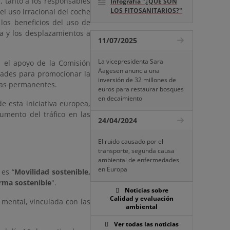
, tanto a los responsables
Infografía "¿QUÉ SON
LOS FITOSANITARIOS?"
el uso irracional del coche
los beneficios del uso de
ta y los desplazamientos a
11/07/2025
La vicepresidenta Sara
n el apoyo de la Comisión
Aagesen anuncia una
idades para promocionar la
inversión de 32 millones de
das permanentes.
euros para restaurar bosques
en decaimiento
de esta iniciativa europea,
umento del tráfico en las
24/04/2024
El ruido causado por el
transporte, segunda causa
ambiental de enfermedades
en Europa
es “
Movilidad sostenible,
rma sostenible
".
Noticias sobre
Calidad y evaluación
 mental, vinculada con las
ambiental
Ver todas las noticias