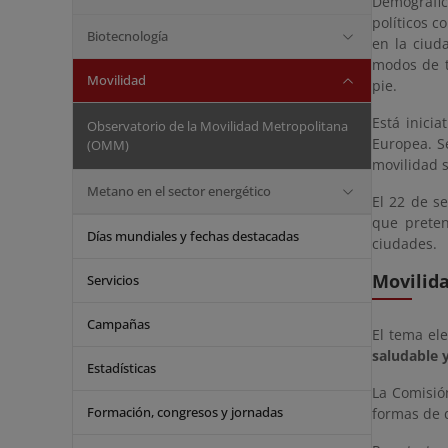
Demográfic
políticos c
Biotecnología
en la ciud
modos de t
Movilidad
pie.
Está inici
Observatorio de la Movilidad Metropolitana
Europea. S
(OMM)
movilidad 
Metano en el sector energético
El 22 de s
que preten
Días mundiales y fechas destacadas
ciudades.
Movilida
Servicios
Campañas
El tema el
saludable 
Estadísticas
La Comisió
Formación, congresos y jornadas
formas de 