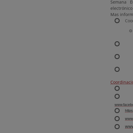
Semana Eu
electrónic
Mas inform
Coo
Coordinaci
www.faceb
https
www.
www