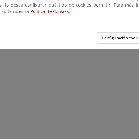
strucción del ozono estratosférico, así como una relación de las 
 si lo desea configurar qué tipo de cookies permitir. Para más i
bservación como en modelización, se realizan en la AEMET relacio
onsulte nuestra
Política de Cookies
ozono.
Configuración cooki