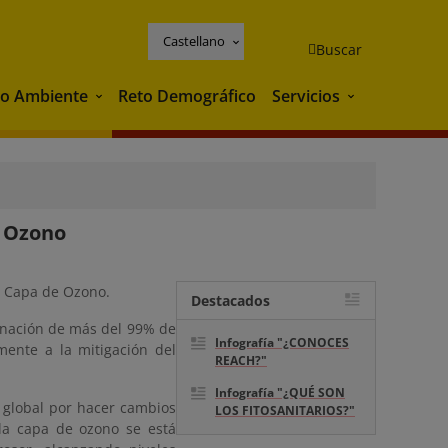
Castellano
Buscar
o Ambiente
Reto Demográfico
Servicios
Medio Ambiente
Servicios
e Ozono
la Capa de Ozono.
Destacados
minación de más del 99% de
Infografía "¿CONOCES
mente a la mitigación del
REACH?"
Infografía "¿QUÉ SON
 global por hacer cambios
LOS FITOSANITARIOS?"
 la capa de ozono se está