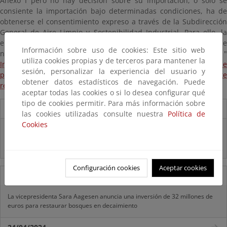
Anexo I pero no hay decisión sobre su importación, o sólo se
consiente la importación bajo determinadas condiciones, ha de
obtenerse el consentimiento expreso a través de la Subdirección
General de Aire Limpio y Sostenibilidad Industrial. Para ello, la
empresa exportadora deberá cumplimentar la solicitud de
Información sobre uso de cookies: Este sitio web
notificación de exportación siguiendo los pasos descritos en las "
utiliza cookies propias y de terceros para mantener la
Instrucciones básicas para la notificación de exportación de
sesión, personalizar la experiencia del usuario y
productos químicos peligrosos prohibidos o severamente
obtener datos estadísticos de navegación. Puede
restringidos
".
aceptar todas las cookies o si lo desea configurar qué
tipo de cookies permitir. Para más información sobre
Destacados
las cookies utilizadas consulte nuestra
Política de
Cookies
Infografía "¿CONOCES REACH?"
Infografía "¿QUÉ SON LOS FITOSANITARIOS?"
Configuración cookies
Aceptar cookies
11/07/2025
La vicepresidenta Sara Aagesen anuncia una inversión de 32 millones de
euros para restaurar bosques en decaimiento