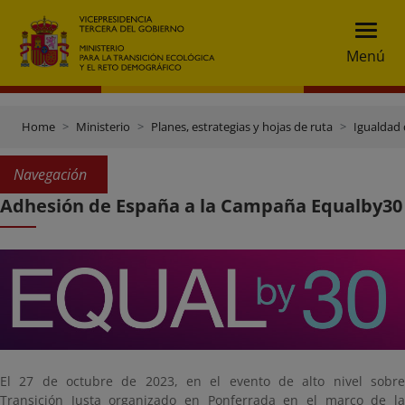
Menú
Home
Ministerio
Planes, estrategias y hojas de ruta
Igualdad
Navegación
Adhesión de España a la Campaña Equalby30
El 27 de octubre de 2023, en el evento de alto nivel sobre
Transición Justa organizado en Ponferrada en el marco de la