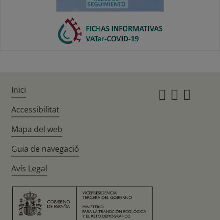
Inici
Instagr
Twitte
Fac
Accessibilitat
Mapa del web
Guia de navegació
Avís Legal