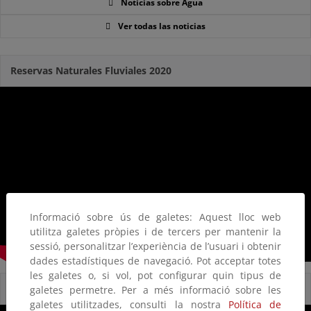
Noticias sobre Agua
Ver todas las noticias
Reservas Naturales Fluviales 2020
Informació sobre ús de galetes: Aquest lloc web
utilitza galetes pròpies i de tercers per mantenir la
sessió, personalitzar l’experiència de l’usuari i obtenir
dades estadístiques de navegació. Pot acceptar totes
les galetes o, si vol, pot configurar quin tipus de
Reservas Naturales Fluviales
galetes permetre. Per a més informació sobre les
galetes utilitzades, consulti la nostra
Política de