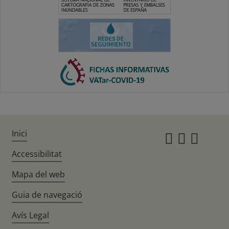
Inici
Instagr
Twitte
Fac
Accessibilitat
Mapa del web
Guia de navegació
Avís Legal