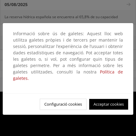
05/08/2025
La reserva hídrica española se encuentra al 65,8% de su capacidad
29/07/2025
Informació sobre ús de galetes: Aquest lloc web
utilitza galetes pròpies i de tercers per mantenir la
La reserva hídrica española se encuentra al 67% de su capacidad
sessió, personalitzar l’experiència de l’usuari i obtenir
dades estadístiques de navegació. Pot acceptar totes
Noticias sobre Agua
les galetes o, si vol, pot configurar quin tipus de
galetes permetre. Per a més informació sobre les
Ver todas las noticias
galetes utilitzades, consulti la nostra
Política de
galetes.
Reservas Naturales Fluviales 2020
Configuració cookies
Acceptar cookies