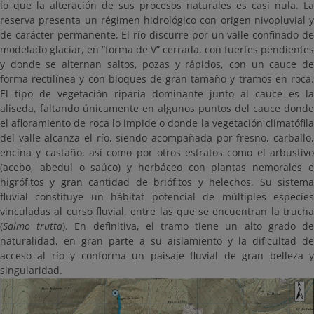
lo que la alteración de sus procesos naturales es casi nula. La
reserva presenta un régimen hidrológico con origen nivopluvial y
de carácter permanente. El río discurre por un valle confinado de
modelado glaciar, en “forma de V” cerrada, con fuertes pendientes
y donde se alternan saltos, pozas y rápidos, con un cauce de
forma rectilínea y con bloques de gran tamaño y tramos en roca.
El tipo de vegetación riparia dominante junto al cauce es la
aliseda, faltando únicamente en algunos puntos del cauce donde
el afloramiento de roca lo impide o donde la vegetación climatófila
del valle alcanza el río, siendo acompañada por fresno, carballo,
encina y castaño, así como por otros estratos como el arbustivo
(acebo, abedul o saúco) y herbáceo con plantas nemorales e
higrófitos y gran cantidad de briófitos y helechos. Su sistema
fluvial constituye un hábitat potencial de múltiples especies
vinculadas al curso fluvial, entre las que se encuentran la trucha
(
Salmo trutta
). En definitiva, el tramo tiene un alto grado d
naturalidad, en gran parte a su aislamiento y la dificultad de
acceso al río y conforma un paisaje fluvial de gran belleza y
singularidad.