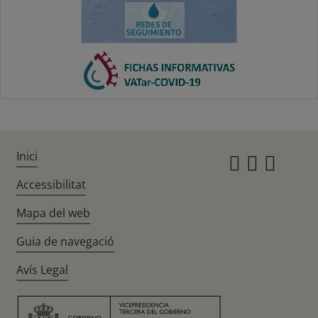
Inici
Instagr
Twitte
Fac
Accessibilitat
Mapa del web
Guia de navegació
Avís Legal