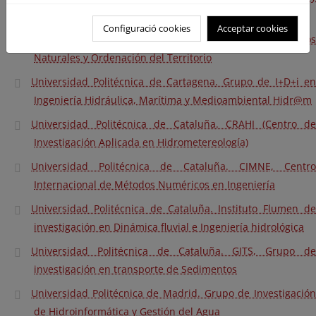
Territorio
Configuració cookies
Acceptar cookies
Universidad de Oviedo. INDUROT, Instituto de Recursos
Naturales y Ordenación del Territorio
Universidad Politécnica de Cartagena. Grupo de I+D+i en
Ingeniería Hidráulica, Marítima y Medioambiental Hidr@m
Universidad Politécnica de Cataluña. CRAHI (Centro de
Investigación Aplicada en Hidrometereología)
Universidad Politécnica de Cataluña. CIMNE, Centro
Internacional de Métodos Numéricos en Ingeniería
Universidad Politécnica de Cataluña. Instituto Flumen de
investigación en Dinámica fluvial e Ingeniería hidrológica
Universidad Politécnica de Cataluña. GITS, Grupo de
investigación en transporte de Sedimentos
Universidad Politécnica de Madrid. Grupo de Investigación
de Hidroinformática y Gestión del Agua