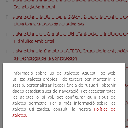
Tecnología Ambiental
Universidad de Barcelona. GAMA, Grupo de Análisis de
situaciones Meteorológicas Adversas
Universidad de Cantabria. IH Cantabria - Instituto de
Hidráulica Ambiental
Universidad de Cantabria. GITECO, Grupo de Investigación
de Tecnología de la Construcción
Universidad de Cantabria. Grupo de Meteorología de
Informació sobre ús de galetes: Aquest lloc web
Santander
utilitza galetes pròpies i de tercers per mantenir la
sessió, personalitzar l’experiència de l’usuari i obtenir
Universidad de Girona. Instituto de Medio Ambiente IMA-
dades estadístiques de navegació. Pot acceptar totes
UdG
les galetes o, si vol, pot configurar quin tipus de
Universidad de Granada. Grupo de investigación
galetes permetre. Per a més informació sobre les
galetes utilitzades, consulti la nostra
Política de
Tecnologías para la Gestión y el Tratamiento del Agua
galetes.
Universidad de las Islas Baleares. Grupo de investigación
CLIMARIS - Climatología, Hidrología, Riesgos Naturales y