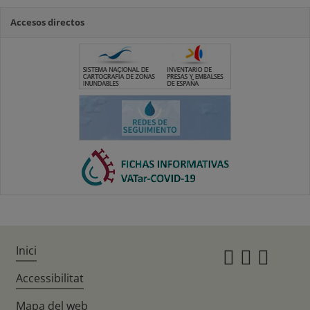
Accesos directos
Inici
Instagr
Twitte
Fac
Accessibilitat
Mapa del web