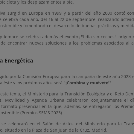
 bicicleta y los desplazamientos a pie.
ativa surgió en Europa en 1999 y a partir del año 2000 contó co
e celebra cada año, del 16 al 22 de septiembre, realizando activ
sostenible y fomentando el desarrollo de buenas prácticas y medi
ptiembre se celebra además el evento ¡El día sin coches!, origen d
de encontrar nuevas soluciones a los problemas asociados al a
ia Energética
egido por la Comisión Europea para la campaña de este año 2023 e
a éste y los próximos años será "
¡Combina y muévete!
"
 este tema, el Ministerio para la Transición Ecológica y el Reto Dem
es, Movilidad y Agenda Urbana celebraron conjuntamente el d
 formato presencial en la que, además, se entregaron los Prem
Sostenible (Premios SEMS 2023).
 se celebraró en el Salón de Actos del Ministerio para la Trans
, situado en la Plaza de San Juan de la Cruz, Madrid.