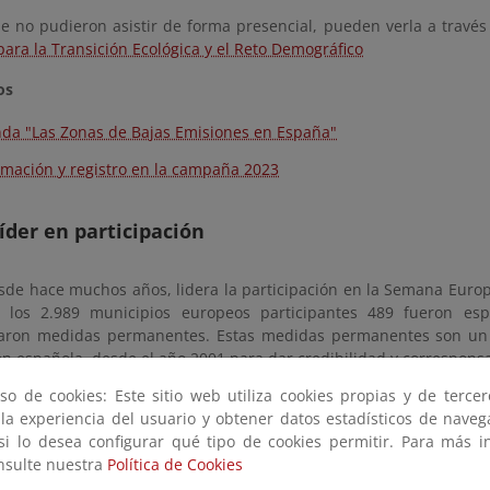
ue no pudieron asistir de forma presencial, pueden verla a través
para la Transición Ecológica y el Reto Demográfico
os
da "Las Zonas de Bajas Emisiones en España"
rmación y registro en la campaña 2023
íder en participación
sde hace muchos años, lidera la participación en la Semana Europ
 los 2.989 municipios europeos participantes 489 fueron esp
ron medidas permanentes. Estas medidas permanentes son un c
n española, desde el año 2001 para dar credibilidad y corresponsa
so de cookies: Este sitio web utiliza cookies propias y de terce
stacar, como en otras ediciones, la participación de la socie
 la experiencia del usuario y obtener datos estadísticos de nave
instituciones y empresas, que realizan durante la SEM, activi
 si lo desea configurar qué tipo de cookies permitir. Para más i
sostenible para concienciar a los ciudadanos en sus áreas de infl
onsulte nuestra
Política de Cookies
 y colectivo del cambio de comportamiento a la hora de elegir