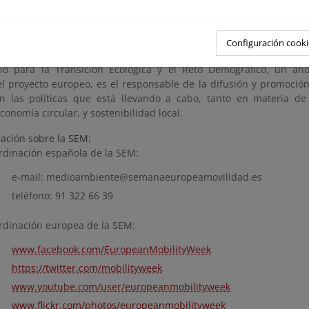
te. En esta línea hay que destacar el apoyo a las Mobility Action
idad en empresas, organizaciones sociales e instituciones (no ayun
omovida por la coordinación española y difundida a toda Europ
Configuración cooki
 412 Mobility Actions por parte de entidades españolas.
rio para la Transición Ecológica y el Reto Demográfico, un a
l proyecto europeo, es el responsable de la difusión y promoción 
 las políticas que está llevando a cabo, tanto en materia de 
economía circular, y sostenibilidad local.
ación sobre la SEM:
rdinación española de la SEM:
e-mail: medioambiente@semanaeuropeamovilidad.es
teléfono: 91 322 66 39
rdinación europea de la SEM:
www.facebook.com/EuropeanMobilityWeek
https://twitter.com/mobilityweek
www.youtube.com/user/europeanmobilityweek
www.flickr.com/photos/europeanmobilityweek