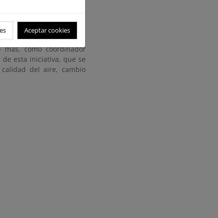
, que son buenas prácticas
tamientos), iniciativa que
a. Solo el año pasado se
es
Aceptar cookies
ño más, como coordinador
de esta iniciativa, que se
calidad del aire, cambio