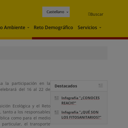
Castellano
Buscar
o Ambiente
Reto Demográfico
Servicios
Medio Ambiente
Servicios
a la participación en la
Destacados
elebrará del 16 al 22 de
Infografía "¿CONOCES
REACH?"
ición Ecológica y el Reto
, tanto a los responsables
Infografía "¿QUÉ SON
LOS FITOSANITARIOS?"
pública como para el medio
articular, el transporte