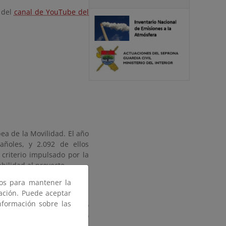
 del
canal de YouTube del
ea de la Movilidad. El año
añoles, y 2.092 de ellos
riterio impulsado por la
bilidad al proyecto.
ros para mantener la
dad civil, organizaciones
gación. Puede aceptar
dades relacionadas con la
nformación sobre las
uencia, sobre el beneficio
 un modo de transporte no