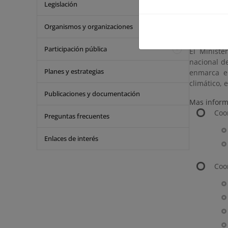
contaminan
Legislación
sobre movil
ha sido pr
Organismos y organizaciones
registraron
Participación pública
El Ministe
nacional de
Planes y estrategias
enmarca en
climático, 
Publicaciones y documentación
Mas inform
Coo
Preguntas frecuentes
Enlaces de interés
Coo