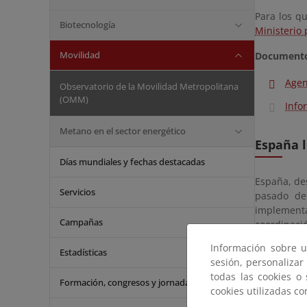
Para los q
Biotecnología
Ministerio 
Movilidad
Document
Agen
Observatorio de la Movilidad Metropolitana
(OMM)
Info
Metano en el sector energético
España l
Días mundiales y fechas destacadas
España, de
Servicios
pasado de
implementa
Campañas
coordinació
Información sobre u
Hay que de
Estadísticas
sesión, personalizar
sociales, 
todas las cookies o
movilidad 
Formación, congresos y jornadas
cookies utilizadas c
individual