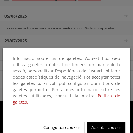
05/08/2025
La reserva hídrica española se encuentra al 65,8% de su capacidad
29/07/2025
La reserva hídrica española se encuentra al 67% de su capacidad
Informació sobre ús de galetes: Aquest lloc web
utilitza galetes pròpies i de tercers per mantenir la
Noticias sobre Agua
sessió, personalitzar l’experiència de l’usuari i obtenir
Ver todas las noticias
dades estadístiques de navegació. Pot acceptar totes
les galetes o, si vol, pot configurar quin tipus de
galetes permetre. Per a més informació sobre les
Reservas Naturales Fluviales 2020
galetes utilitzades, consulti la nostra
Política de
galetes.
Configuració cookies
Acceptar cookies