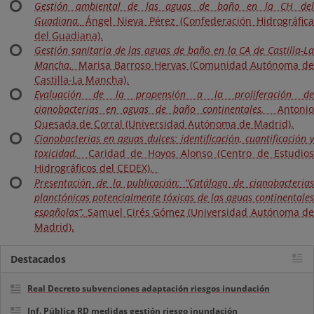
Gestión ambiental de las aguas de baño en la CH del
Guadiana.
Ángel Nieva Pérez (Confederación Hidrográfica
del Guadiana).
Gestión sanitaria de las aguas de baño en la CA de Castilla-La
Mancha.
Marisa Barroso Hervas (Comunidad Autónoma de
Castilla-La Mancha).
Evaluación de la propensión a la proliferación de
cianobacterias en aguas de baño continentales.
Antoni
Quesada de Corral (Universidad Autónoma de Madrid).
Cianobacterias en aguas dulces: identificación, cuantificación y
toxicidad.
Caridad de Hoyos Alonso (Centro de Estudios
Hidrográficos del CEDEX).
Presentación de la publicación: “Catálogo de cianobacterias
planctónicas potencialmente tóxicas de las aguas continentales
españolas”.
Samuel Cirés Gómez (Universidad Autónoma de
Madrid).
Destacados
Real Decreto subvenciones adaptación riesgos inundación
Inf. Pública RD medidas gestión riesgo inundación