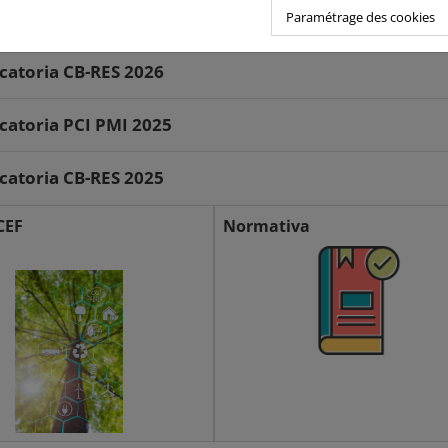
atoria PCI PMI 2026
Paramétrage des cookies
atoria CB-RES 2026
atoria PCI PMI 2025
atoria CB-RES 2025
CEF
Normativa