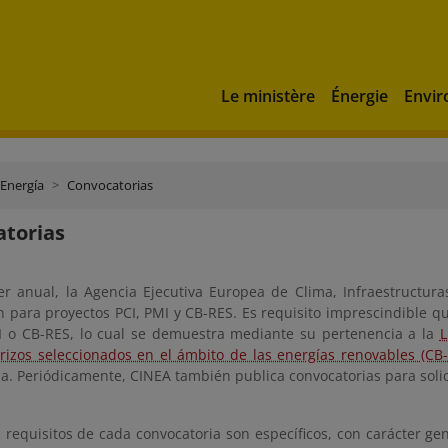
Le ministère
Énergie
Envi
Energía
Convocatorias
torias
er anual, la Agencia Ejecutiva Europea de Clima, Infraestructur
n para proyectos PCI, PMI y CB-RES. Es requisito imprescindible q
I o CB-RES, lo cual se demuestra mediante su pertenencia a la
L
erizos seleccionados en el ámbito de las energías renovables (CB
a. Periódicamente, CINEA también publica convocatorias para solicit
requisitos de cada convocatoria son específicos, con carácter gen