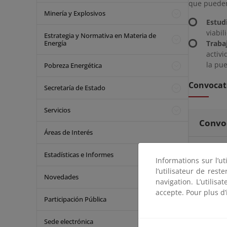
que pueden
Minería y Explosivos
Estud
viabil
Estrategia y Normativa en Materia de
Energía
Traba
activi
la pue
Pobreza Energética
Convocato
Secretaría de Estado
Servicios
Convoc
Áreas de Interés
Convoc
Estadísticas e Informes
Informations sur l’ut
l’utilisateur de res
Convoc
Novedades
navigation. L’utilisa
accepte. Pour plus d’
Convocato
Participación Pública
Sede electrónica