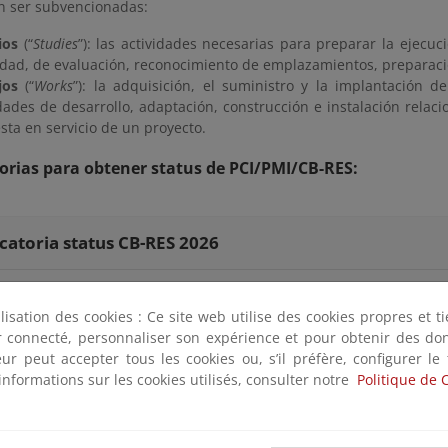
 ser subvencionadas:
ios
(“
Studies
”): las actividades necesarias para preparar la ejecu
idad, de evaluación, reconocimiento de emplazamientos, preparació
jos
(“
Works
”): la adquisición, el suministro y la implantación d
dades de desarrollo, adaptación, construcción e instalación relac
sta en servicio de un proyecto.
rias para obtener status de PCI/PMI/CB-RES:
atoria status CB-RES 2026
atoria status PCI PMI 2026
ilisation des cookies : Ce site web utilise des cookies propres et 
ter connecté, personnaliser son expérience et pour obtenir des do
atoria status CB-RES 2025
teur peut accepter tous les cookies ou, s’il préfère, configurer le
informations sur les cookies utilisés, consulter notre
Politique de 
rias para obtener financiación: